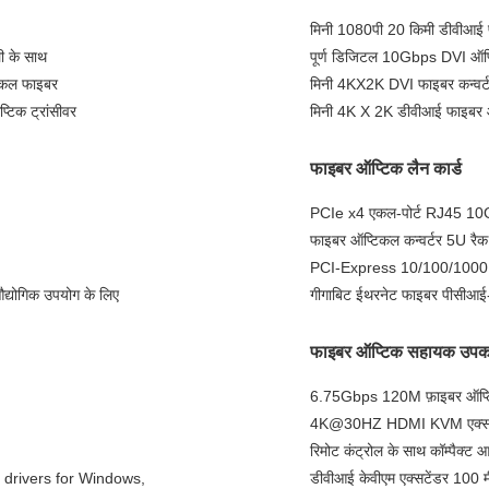
मिनी 1080पी 20 किमी डीवीआई फ
 के साथ
पूर्ण डिजिटल 10Gbps DVI ऑप्टि
टिकल फाइबर
मिनी 4KX2K DVI फाइबर कन्वर
टिक ट्रांसीवर
मिनी 4K X 2K डीवीआई फाइबर
फाइबर ऑप्टिक लैन कार्ड
PCIe x4 एकल-पोर्ट RJ45 10G 
फाइबर ऑप्टिकल कन्वर्टर 5U रै
PCI-Express 10/100/1000M गी
औद्योगिक उपयोग के लिए
गीगाबिट ईथरनेट फाइबर पीसीआई-ए
फाइबर ऑप्टिक सहायक उप
6.75Gbps 120M फ़ाइबर ऑप्
4K@30HZ HDMI KVM एक्सटें
रिमोट कंट्रोल के साथ कॉम्पैक्ट
 drivers for Windows,
डीवीआई केवीएम एक्सटेंडर 100 