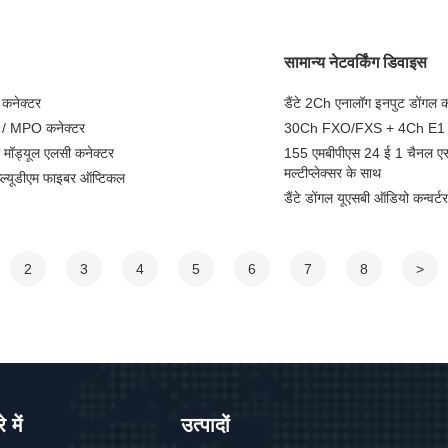
सामान्य नेटवर्किंग डिवाइस
 कनेक्टर
डैंटे 2Ch एनालॉग इनपुट डोंगल क
 / MPO कनेक्टर
30Ch FXO/FXS + 4Ch E1 + 4
ड्यूल एलसी कनेक्टर
155 एमबीपीएस 24 ई 1 चैनल एसडी
मल्टीप्लेक्सर के साथ
्ल्यूडीएम फाइबर ऑप्टिकल
डैंटे डोंगल यूएसबी ऑडियो कन्व
2
3
4
5
6
7
8
>
 में
उत्पादों