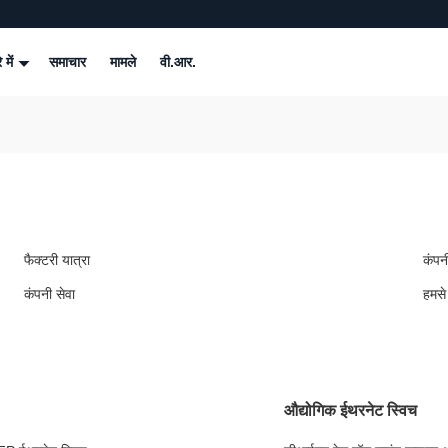
े में
समाचार
मामले
वी.आर.
फैक्टरी यात्रा
कंपन
कंपनी सेवा
हमसे 
औद्योगिक ईथरनेट स्विच