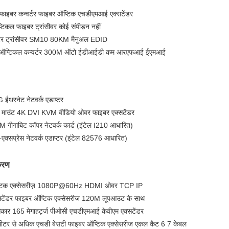
ाइबर कन्वर्टर फाइबर ऑप्टिक एचडीएमआई एक्सटेंडर
कल फाइबर ट्रांसीवर कोई संपीड़न नहीं
्टर ट्रांसीवर SM10 80KM मैनुअल EDID
 ऑप्टिकल कन्वर्टर 300M ऑटो ईडीआईडी कम आरएफआई ईएमआई
ईथरनेट नेटवर्क एडाप्टर
क माउंट 4K DVI KVM वीडियो ओवर फाइबर एक्सटेंडर
गाबिट कॉपर नेटवर्क कार्ड (इंटेल I210 आधारित)
क्सप्रेस नेटवर्क एडाप्टर (इंटेल 82576 आधारित)
करण
टिक एक्सेसरीज़ 1080P@60Hz HDMI ओवर TCP IP
डर फाइबर ऑप्टिक एक्सेसरीज 120M लूपआउट के साथ
 आकार 165 मेगाहर्ट्ज पीओसी एचडीएमआई केवीएम एक्सटेंडर
मीटर से अधिक एचडी बेसटी फाइबर ऑप्टिक एक्सेसरीज एकल कैट 6 7 केबल