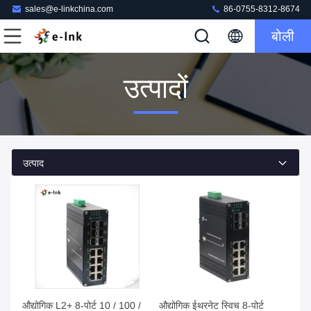
sales@e-linkchina.com
86-0755-8312-8674
बोली
उत्पादों
उत्पाद
औद्योगिक L2+ 8-पोर्ट 10 / 100 /
औद्योगिक ईथरनेट स्विच 8-पोर्ट