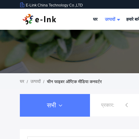
E-Link China Technology Co.,LTD
घर
उत्पादों
हमारे बार
घर
उत्पादों
/
/
चीन फाइबर ऑप्टिक मीडिया कनवर्टर
सभी
प्रकार:
औद्योगिक पीओई स्विच