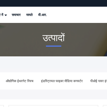
े में
समाचार
मामले
वी.आर.
उत्पादों
औद्योगिक ईथरनेट स्विच
इंडस्ट्रियल फाइबर मीडिया कनवर्टर
पीओई पावर इं