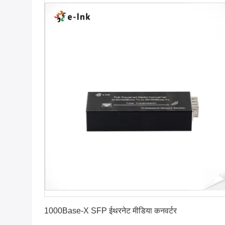
सबसे अच्छी कीमत पाएं
1000Base-X SFP ईथरनेट मीडिया कनवर्टर