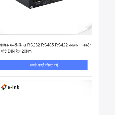
सबसे अच्छी कीमत पाएं
्योगिक मल्टी-चैनल RS232 RS485 RS422 फाइबर कनवर्टर
 पोर्ट DIN रेल 20km
सबसे अच्छी कीमत पाएं