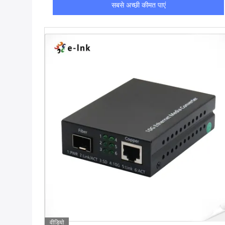
सबसे अच्छी कीमत पाएं
वीडियो