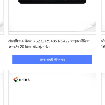
सबसे अच्छी कीमत पाएं
औद्योगिक 4 चैनल RS232 RS485 RS422 फाइबर मीडिया
औद
कनवर्टर 20 किमी डीआईएन रेल
16
सबसे अच्छी कीमत पाएं