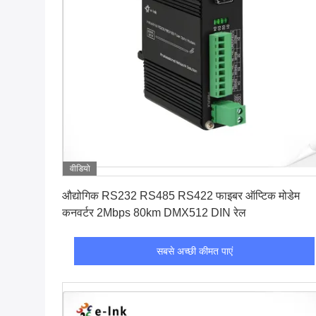
वीडियो
सबसे अच्छी कीमत पाएं
औद्योगिक RS232 RS485 RS422 फाइबर ऑप्टिक मोडेम
कनवर्टर 2Mbps 80km DMX512 DIN रेल
सबसे अच्छी कीमत पाएं