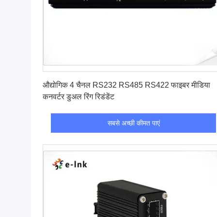
सबसे अच्छी कीमत पाएं
औद्योगिक 4 चैनल RS232 RS485 RS422 फाइबर मीडिया
कनवर्टर डुअल रिंग रिडंडेंट
सबसे अच्छी कीमत पाएं