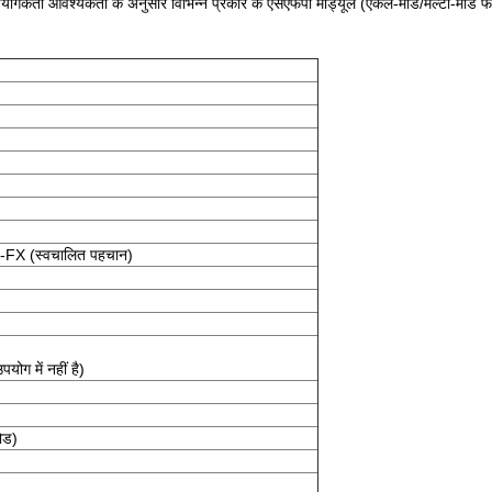
रताउपयोगकर्ता आवश्यकता के अनुसार विभिन्न प्रकार के एसएफपी मॉड्यूल (एकल-मोड/मल्टी-मो
FX (स्वचालित पहचान)
में नहीं है)
ोड)