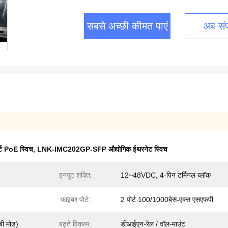
सबसे अच्छी कीमत पाएं
अब संपर
र्ट PoE स्विच
,
LNK-IMC202GP-SFP औद्योगिक ईथरनेट स्विच
इनपुट शक्ति:
12~48VDC, 4-पिन टर्मिनल ब्लॉक
फाइबर पोर्ट:
2 पोर्ट 100/1000बेस-एक्स एसएफपी
बी मोड)
बढ़ते विकल्प:
डीआईएन-रेल / वॉल-माउंट