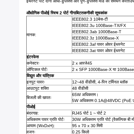
ईथरनेट पोर्ट दोनों आधा-डुप्लेक्स और पूर्ण-डुप्लेक्स मोड का समर्थन क
औद्योगिक पीओई स्विच
2 पोर्ट गीगाबिट
तकनीकी सूचकांक
IEEE802.3 10बेस-टी
IEEE802.3u 100Base-TX/FX
IEEE802.3ab 1000Base-T
मानक:
IEEE802.3z 1000Base-X
IEEE802.3af पावर ओवर ईथरनेट
IEEE802.3at पावर ओवर ईथरनेट
इंटरफेस
कनेक्टरः
2 x आरजे45
ऑप्टिकल पोर्टः
2 x SFP 1000Base-X या 100Base-
विद्युत और यांत्रिक
इनपुट पावरः
12~48 वीडीसी, 4-पिन टर्मिनल ब्लॉक
आउटपुट शक्ति
48 वीडीसी
65W अधिकतम।
बिजली की खपतः
5W अधिकतम 0.1A@48VDC (PoE उपयोग 
पीओई
बंदरगाह:
RJ45 पोर्ट 1 ~ पोर्ट 2
अधिकतम पावर प्रति पोर्टः
30W अधिकतम प्रति पोर्ट (वैकल्पिक बी म
आयाम (WxDxH):
95 x 70 x 30 मिमी
वजनः
0.25 किलो