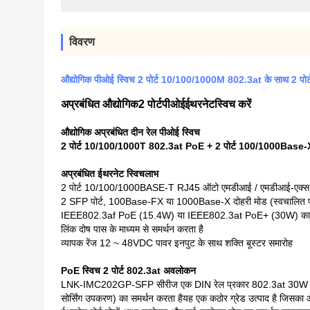
विवरण
औद्योगिक पीओई स्विच 2 पोर्ट 10/100/1000M 802.3at के साथ 2 पोर्
अप्रबंधित औद्योगिक
2 पोर्ट
पीओई
ईथरनेट
स्विच करें
औद्योगिक अप्रबंधित दीन रेल पीओई स्विच
2 पोर्ट 10/100/1000T 802.3at PoE + 2 पोर्ट 100/1000Base
अप्रबंधित ईथरनेट स्विच
लाभ
2 पोर्ट 10/100/1000BASE-T RJ45 ऑटो एमडीआई / एमडीआई-एक्स फ
2 SFP पोर्ट, 100Base-FX या 1000Base-X दोहरी मोड (स्वचालित 
IEEE802.3af PoE (15.4W) या IEEE802.3at PoE+ (30W) का स
लिंक दोष पास के माध्यम से समर्थन करता है
व्यापक रेंज 12 ~ 48VDC पावर इनपुट के साथ शक्ति बूस्टर समारोह
PoE स्विच 2 पोर्ट 802.3at अवलोकन
LNK-IMC202GP-SFP सीरीज एक DIN रेल प्रकार 802.3at 30W PoE स्
सोर्सिंग उपकरण) का समर्थन करता हैयह एक कठोर ग्रेड उत्पाद है