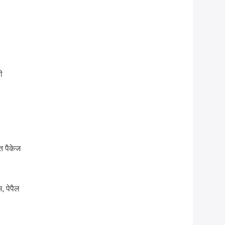
ी
त पैकेज
म, पेपैल