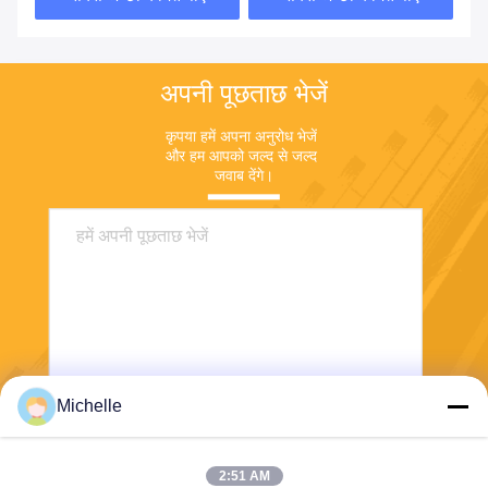
अपनी पूछताछ भेजें
कृपया हमें अपना अनुरोध भेजें 
और हम आपको जल्द से जल्द 
जवाब देंगे।
Michelle
भेजना
2:51 AM