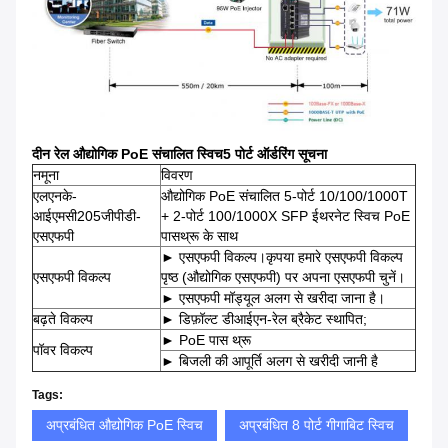
दीन रेल औद्योगिक PoE संचालित स्विच
5 पोर्ट ऑर्डरिंग सूचना
नमूना
विवरण
एलएनके-
औद्योगिक PoE संचालित 5-पोर्ट 10/100/1000T
आईएमसी205जीपीडी-
+ 2-पोर्ट 100/1000X SFP ईथरनेट स्विच PoE
एसएफपी
पासथ्रू के साथ
► एसएफपी विकल्प।कृपया हमारे एसएफपी विकल्प
एसएफपी विकल्प
पृष्ठ (औद्योगिक एसएफपी) पर अपना एसएफपी चुनें।
► एसएफपी मॉड्यूल अलग से खरीदा जाना है।
बढ़ते विकल्प
► डिफ़ॉल्ट डीआईएन-रेल ब्रैकेट स्थापित;
► PoE पास थ्रू
पॉवर विकल्प
► बिजली की आपूर्ति अलग से खरीदी जानी है
Tags:
अप्रबंधित औद्योगिक PoE स्विच
अप्रबंधित 8 पोर्ट गीगाबिट स्विच