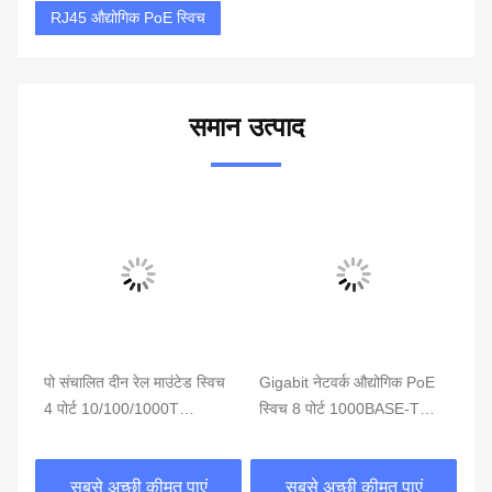
RJ45 औद्योगिक PoE स्विच
समान उत्पाद
र्ट
पो संचालित दीन रेल माउंटेड स्विच
Gigabit नेटवर्क औद्योगिक PoE
ई-
4 पोर्ट 10/100/1000T
स्विच 8 पोर्ट 1000BASE-T
स्
802.3bt 90W
802.3at 30W
एस
सबसे अच्छी कीमत पाएं
सबसे अच्छी कीमत पाएं