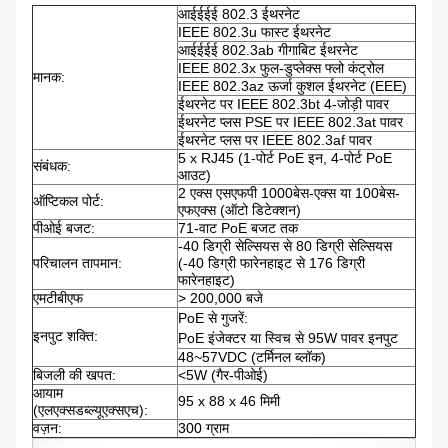
आईईईई 802.3 ईथरनेट
IEEE 802.3u फास्ट ईथरनेट
आईईईई 802.3ab गीगाबिट ईथरनेट
IEEE 802.3x फुल-डुप्लेक्स फ्लो कंट्रोल
मानक:
IEEE 802.3az ऊर्जा कुशल ईथरनेट (EEE)
ईथरनेट पर IEEE 802.3bt 4-जोड़ी पावर
ईथरनेट प्लस PSE पर IEEE 802.3at पावर
ईथरनेट प्लस पर IEEE 802.3af पावर
5 x RJ45 (1-पोर्ट PoE इन, 4-पोर्ट PoE
संबंधक:
आउट)
2 एक्स एसएफपी 1000बेस-एक्स या 100बेस-
ऑप्टिकल पोर्ट:
एफएक्स (ऑटो डिटेक्शन)
पीओई बजट:
71-वाट PoE बजट तक
-40 डिग्री सेल्सियस से 80 डिग्री सेल्सियस
परिचालन तापमान:
(-40 डिग्री फारेनहाइट से 176 डिग्री
फारेनहाइट)
एमटीबीएफ
> 200,000 बजे
PoE से गुजरें:
इनपुट शक्ति:
PoE इंजेक्टर या स्विच से 95W पावर इनपुट
48~57VDC (टर्मिनल ब्लॉक)
बिजली की खपत:
<5W (गैर-पीओई)
आयाम
95 x 88 x 46 मिमी
(एलएक्सडब्ल्यूएक्सएच):
वज़न:
300 ग्राम