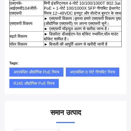
एलएनके-
मिनी इंडस्ट्रियल 4-पोर्ट 10/100/1000T 802.3at
आईएमसी104जीपी-
PoE + 1-पोर्ट 100/1000X SFP गीगाबिट ईथरनेट
एसएफपी
स्विच 12~48VDC इनपुट और वोल्टेज बूस्टर के साथ
► एसएफपी विकल्प।कृपया हमारे एसएफपी विकल्प पृष्ठ
एसएफपी विकल्प
(औद्योगिक एसएफपी) पर अपना एसएफपी चुनें।
► एसएफपी मॉड्यूल अलग से खरीदा जाना है।
► डिफ़ॉल्ट डीआईएन-रेल ब्रैकेट स्थापित;वॉल माउंट
बढ़ते विकल्प
ब्रैकेट शामिल है।
पॉवर विकल्प
► बिजली की आपूर्ति अलग से खरीदी जानी है
Tags:
अप्रबंधित औद्योगिक PoE स्विच
अप्रबंधित 8 पोर्ट गीगाबिट स्विच
RJ45 औद्योगिक PoE स्विच
समान उत्पाद