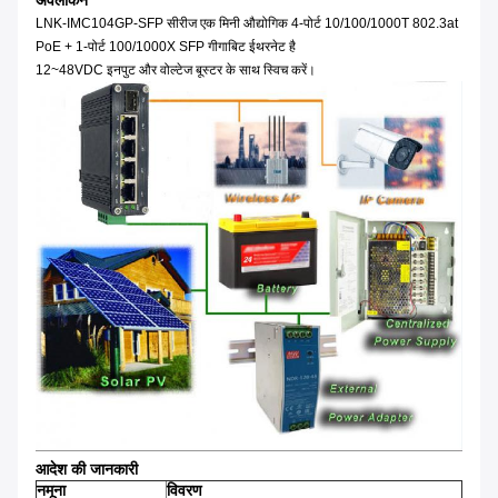
अवलोकन
LNK-IMC104GP-SFP सीरीज एक मिनी औद्योगिक 4-पोर्ट 10/100/1000T 802.3at
PoE + 1-पोर्ट 100/1000X SFP गीगाबिट ईथरनेट है
12~48VDC इनपुट और वोल्टेज बूस्टर के साथ स्विच करें।
आदेश की जानकारी
नमूना
विवरण