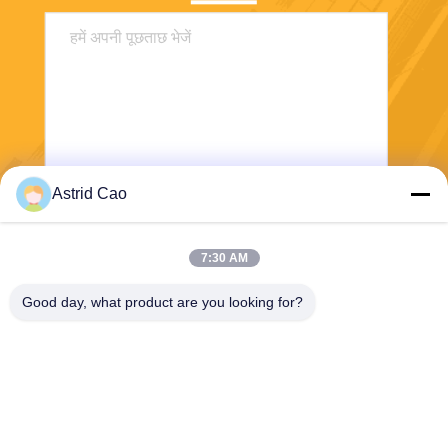
Astrid Cao
भेजना
7:30 AM
Good day, what product are you looking for?
E-Link China Technology Co.,LTD
sales@e-linkchina.com
86-0755-8312-8674