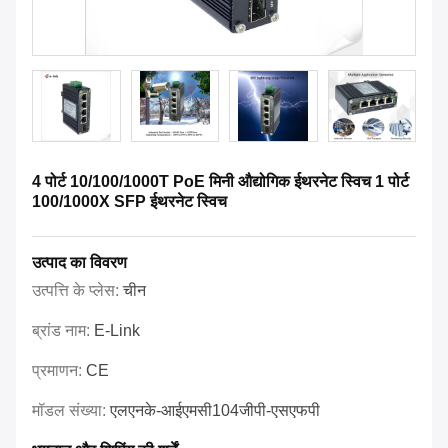
4 पोर्ट 10/100/1000T PoE मिनी औद्योगिक ईथरनेट स्विच 1 पोर्ट
100/1000X SFP ईथरनेट स्विच
उत्पाद का विवरण
उत्पत्ति के प्लेस:
चीन
ब्रांड नाम:
E-Link
प्रमाणन:
CE
मॉडल संख्या:
एलएनके-आईएमसी104जीपी-एसएफपी