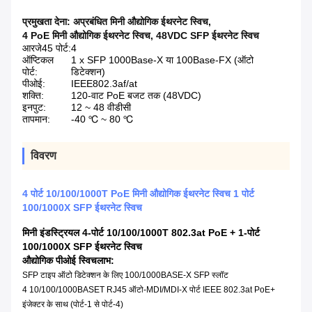
प्रमुखता देना:
अप्रबंधित मिनी औद्योगिक ईथरनेट स्विच
,
4 PoE मिनी औद्योगिक ईथरनेट स्विच
,
48VDC SFP ईथरनेट स्विच
आरजे45 पोर्ट:
4
ऑप्टिकल
1 x SFP 1000Base-X या 100Base-FX (ऑटो
पोर्ट:
डिटेक्शन)
पीओई:
IEEE802.3af/at
शक्ति:
120-वाट PoE बजट तक (48VDC)
इनपुट:
12 ~ 48 वीडीसी
तापमान:
-40 ℃ ~ 80 ℃
विवरण
4 पोर्ट 10/100/1000T PoE मिनी औद्योगिक ईथरनेट स्विच 1 पोर्ट
100/1000X SFP ईथरनेट स्विच
मिनी इंडस्ट्रियल 4-पोर्ट 10/100/1000T 802.3at PoE + 1-पोर्ट
100/1000X SFP ईथरनेट स्विच
औद्योगिक पीओई स्विच
लाभ:
SFP टाइप ऑटो डिटेक्शन के लिए 100/1000BASE-X SFP स्लॉट
4 10/100/1000BASET RJ45 ऑटो-MDI/MDI-X पोर्ट IEEE 802.3at PoE+
इंजेक्टर के साथ (पोर्ट-1 से पोर्ट-4)