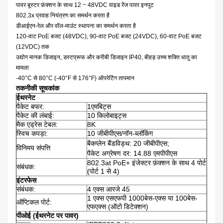
पावर बूस्टर फ़ंक्शन के साथ 12 ~ 48VDC वाइड रेंज पावर इनपुट
802.3x प्रवाह नियंत्रण का समर्थन करता है
डीआईएन-रेल और वॉल-माउंट स्थापना का समर्थन करता है
120-वाट PoE बजट (48VDC), 90-वाट PoE बजट (24VDC), 60-वाट PoE बजट
(12VDC) तक
उद्योग मानक डिजाइन, डस्टप्रूफ और करीबी डिजाइन IP40, बीहड़ उच्च शक्ति धातु का
मामला
-40°C से 80°C (-40°F से 176°F) ऑपरेटिंग तापमान
तकनीकी सूचकांक
ईथरनेट
पैकेट बफर:
1एमबिट्स
पैकेट की लंबाई:
10 किलोबाइट्स
मैक एड्रेस टेबल:
8K
स्विच कपड़ा:
10 जीबीपीएस/नॉन-ब्लॉकिंग
बैकप्लेन बैंडविड्थ: 20 जीबीपीएस;
विनिमय संपत्ति
पैकेट अग्रेषण दर: 14.88 एमपीपीएस
802.3at PoE+ इंजेक्टर फ़ंक्शन के साथ 4 पोर्ट
संबंधक:
(पोर्ट 1 से 4)
इंटरफेस
संबंधक:
4 एक्स आरजे 45
1 एक्स एसएफपी 1000बेस-एक्स या 100बेस-
ऑप्टिकल पोर्ट:
एफएक्स (ऑटो डिटेक्शन)
पीओई (ईथरनेट पर पावर)