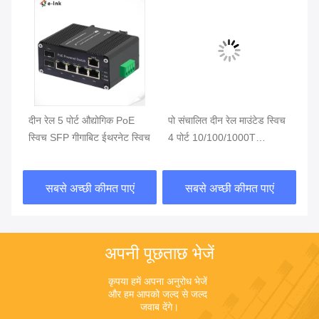
र्ट
दीन रेल 5 पोर्ट औद्योगिक PoE
पो संचालित दीन रेल माउंटेड स्विच
Gi
स्विच SFP गीगाबिट ईथरनेट स्विच
4 पोर्ट 10/100/1000T
स्
802.3bt 90W
80
सबसे अच्छी कीमत पाएं
सबसे अच्छी कीमत पाएं
अपनी पूछताछ भेजें
कृपया हमें अपना अनुरोध भेजें 
और हम आपको जल्द से जल्द 
जवाब देंगे।