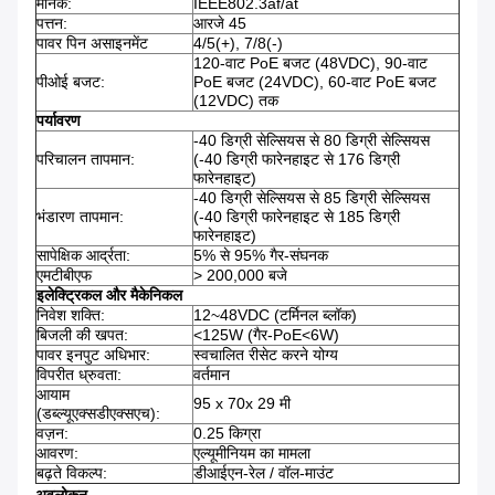
मानक:
IEEE802.3af/at
पत्तन:
आरजे 45
पावर पिन असाइनमेंट
4/5(+), 7/8(-)
120-वाट PoE बजट (48VDC), 90-वाट
पीओई बजट:
PoE बजट (24VDC), 60-वाट PoE बजट
(12VDC) तक
पर्यावरण
-40 डिग्री सेल्सियस से 80 डिग्री सेल्सियस
परिचालन तापमान:
(-40 डिग्री फारेनहाइट से 176 डिग्री
फारेनहाइट)
-40 डिग्री सेल्सियस से 85 डिग्री सेल्सियस
भंडारण तापमान:
(-40 डिग्री फारेनहाइट से 185 डिग्री
फारेनहाइट)
सापेक्षिक आर्द्रता:
5% से 95% गैर-संघनक
एमटीबीएफ
> 200,000 बजे
इलेक्ट्रिकल और मैकेनिकल
निवेश शक्ति:
12~48VDC (टर्मिनल ब्लॉक)
बिजली की खपत:
<125W (गैर-PoE<6W)
पावर इनपुट अधिभार:
स्वचालित रीसेट करने योग्य
विपरीत ध्रुवता:
वर्तमान
आयाम
95 x 70x 29 मी
(डब्ल्यूएक्सडीएक्सएच):
वज़न:
0.25 किग्रा
आवरण:
एल्यूमीनियम का मामला
बढ़ते विकल्प:
डीआईएन-रेल / वॉल-माउंट