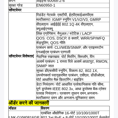
कंपन
आईईसी 60068-2-6
सुरक्षा ग्रेड
EN60950-1
सॉफ्टवेयर
रिडंडेंट नेटवर्क: एसटीपी, ईएपीएस/ईआरपीएस
मल्टीकास्टः IGMP स्नूपिंग V1/V2/V3, GMRP
वीएलएएनः आईईईई 802.1Q 4K वीएलएएन,
क्यूआईएनक्यू
लिंक एग्रीगेशन: मैनुअल / स्टेटिक / LACP
QOS: COS, DSCP, 8 कतारें, WRR/SP/WFQ
शेड्यूलिंग, QOS नीति
प्रबंधन कार्यः CLI/WEB/SNMP, और प्राइमस्टोन
एनआईएस प्रबंधन प्रणाली
सॉफ्टवेयर विशेषताएं
नैदानिक रखरखाव: पोर्ट मिररिंग, सिस्लॉग, पिंग
अलार्म प्रबंधनः 1 रास्ता रिले अलार्म आउटपुट, RMON,
SNMP जाल
सुरक्षा डीएचसीपी स्नूपिंग, विकल्प 82, 802.1X,
उपयोगकर्ता पदानुक्रमित प्रबंधन, एसीएल, डीडीओएस,
पोर्ट आधारित मैक फ़िल्टरिंग / बाइंडिंग
डेटा नियंत्रणः पोर्ट आधारित प्रवेश/निकास गति सीमा,
पूर्ण डुप्लेक्स IEEE 802.3x, आधा डुप्लेक्स बैक-प्रेशर
प्रवाह नियंत्रण। प्रसारण तूफान दमन,अनजान-
मल्टीकास्ट दमन और अनजान-यूनिकास्ट दमन.
ऑर्डर करने की जानकारी
मॉडल
विवरण
प्रबंधित औद्योगिक 16-पोर्ट 10/100/1000T
LNK-GYM0816GP
802.3at PoE + 8-पोर्ट 10/100/1000T ईथरनेट