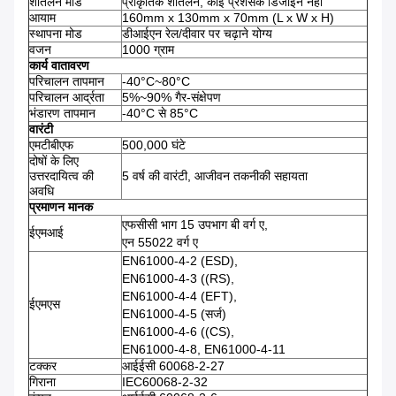
शीतलन मोड
प्राकृतिक शीतलन, कोई प्रशंसक डिजाइन नहीं
आयाम
160mm x 130mm x 70mm (L x W x H)
स्थापना मोड
डीआईएन रेल/दीवार पर चढ़ाने योग्य
वजन
1000 ग्राम
कार्य वातावरण
परिचालन तापमान
-40°C~80°C
परिचालन आर्द्रता
5%~90% गैर-संक्षेपण
भंडारण तापमान
-40°C से 85°C
वारंटी
एमटीबीएफ
500,000 घंटे
दोषों के लिए
उत्तरदायित्व की
5 वर्ष की वारंटी, आजीवन तकनीकी सहायता
अवधि
प्रमाणन मानक
एफसीसी भाग 15 उपभाग बी वर्ग ए,
ईएमआई
एन 55022 वर्ग ए
EN61000-4-2 (ESD),
EN61000-4-3 ((RS),
EN61000-4-4 (EFT),
ईएमएस
EN61000-4-5 (सर्ज)
EN61000-4-6 ((CS),
EN61000-4-8, EN61000-4-11
टक्कर
आईईसी 60068-2-27
गिराना
IEC60068-2-32