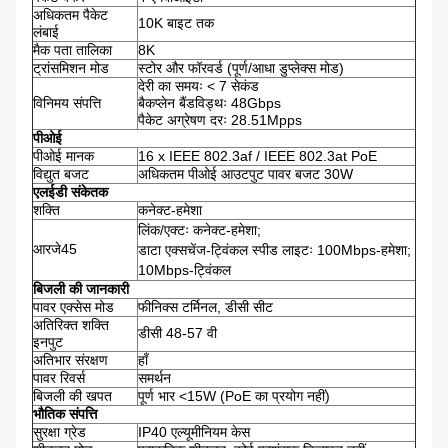
अधिकतम पैकेट
10K बाइट तक
लंबाई
मैक पता तालिका
8K
ट्रांसमिशन मोड
स्टोर और फॉरवर्ड (पूर्ण/आधा डुप्लेक्स मोड)
देरी का समयः < 7 सेकंड
विनिमय संपत्ति
बैकप्लेन बैंडविड्थः 48Gbps
पैकेट अग्रेषण दरः 28.51Mpps
पीओई
पीओई मानक
16 x IEEE 802.3af / IEEE 802.3at PoE
विद्युत बजट
अधिकतम पीओई आउटपुट पावर बजट 30W
एलईडी संकेतक
शक्ति
कनेक्ट-हमेशा
लिंक/एक्टः कनेक्ट-हमेशा;
आरजे45
डाटा एक्सचेंज-ट्विंकल स्पीड लाइटः 100Mbps-हमेशा;
10Mbps-ट्विंकल
बिजली की जानकारी
पावर एक्सेस मोड
फीनिक्स टर्मिनल, डीसी सीट
अतिरिक्त शक्ति
डीसी 48-57 वी
इनपुट
अतिभार संरक्षण
हाँ
पावर रिवर्स
समर्थन
बिजली की खपत
पूर्ण भार <15W (PoE का प्रयोग नहीं)
भौतिक संपत्ति
सुरक्षा ग्रेड
IP40 एल्यूमीनियम केस