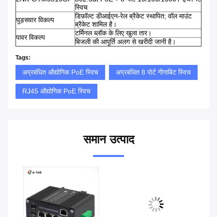
स्विच
डिफ़ॉल्ट डीआईएन-रेल ब्रैकेट स्थापित; वॉल माउंट
घुड़सवार विकल्प
ब्रैकेट शामिल है।
टर्मिनल ब्लॉक के लिए खुला तार।
पावर विकल्प
बिजली की आपूर्ति अलग से खरीदी जानी है।
Tags:
अप्रबंधित औद्योगिक PoE स्विच
अप्रबंधित 8 पोर्ट गीगाबिट स्विच
RJ45 औद्योगिक PoE स्विच
समान उत्पाद