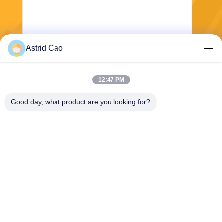
Astrid Cao
भेजना
12:47 PM
Good day, what product are you looking for?
E-Link China Technology Co.,LTD
sales@e-linkchina.com
86-0755-8312-8674
5 एफ, बिल्डिंग डी साउथ, जिनशेनघुई
साइंस पार्क, नंबर 3, दाफू रोड, फुचेंग
स्ट्रीट, गुआनलान, लोंगहुआ जिला,
शेन्ज़ेन, चीन