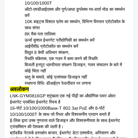
10/100/1000T
ऑटो-एमडीआईएक्स और पूर्ण/आधा डुप्लेक्स स्व-वार्ता मोड का समर्थन
करें
10K बाइट्स विशाल फ्रेम का समर्थन, विभिन्न विस्तार प्रोटोकॉल के
साथ संगत
8K मैक पता तालिका
ऊर्जा कुशल ईथरनेट प्रौद्योगिकी का समर्थन करें
आईपीवी6 प्रोटोकॉल का समर्थन करें
विद्युत 8 केवी अधिभार संरक्षण,
स्थिति संकेतक, एक नज़र में काम करने की स्थिति
बिजली इनपुट ध्रुवीयता संरक्षण डिजाइन, गलत संचालन के बारे में
कोई चिंता नहीं
धातु के मामले, कोई प्रशंसक डिजाइन नहीं
स्थापना विधिः डीआईएन रेल/दीवार पर लगाना
अवलोकन
LNK-GYM0816GP श्रृंखला एक नई पीढ़ी का औद्योगिक पावर ओवर
ईथरनेट प्रबंधित ईथरनेट स्विच है
16-पोर्ट 10/100/1000Base-T 802.3at PoE और 8-पोर्ट
10/100/1000T के साथ जो स्थिर और विश्वसनीय प्रदान करते हैं
ई-लिंक द्वारा उच्च गुणवत्ता वाले डिजाइन और विश्वसनीयता के साथ ईथरनेट
ट्रांसमिशन की पेशकश की जाती है।
ब्रॉडबैंड नेटवर्क हस्तक्षेप बाजार, ईथरनेट डेटा एक्सचेंज, अभिसरण और