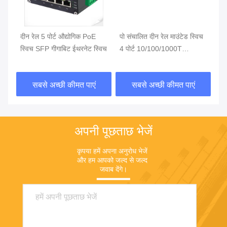
र्ट
दीन रेल 5 पोर्ट औद्योगिक PoE
पो संचालित दीन रेल माउंटेड स्विच
Gi
स्विच SFP गीगाबिट ईथरनेट स्विच
4 पोर्ट 10/100/1000T
स्
802.3bt 90W
80
सबसे अच्छी कीमत पाएं
सबसे अच्छी कीमत पाएं
अपनी पूछताछ भेजें
कृपया हमें अपना अनुरोध भेजें 
और हम आपको जल्द से जल्द 
जवाब देंगे।