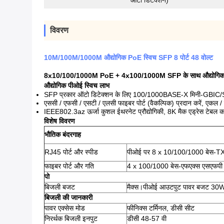
ऑटो डिटेक्शन)
विवरण
10M/100M/1000M औद्योगिक PoE स्विच SFP 8 पोर्ट 48 वोल्ट
8x10/100/1000M PoE + 4x100/1000M SFP के साथ औद्योगिक गी
औद्योगिक पीओई स्विच लाभ
SFP प्रकार ऑटो डिटेक्शन के लिए 100/1000BASE-X मिनी-GBIC/S
एससी / एफसी / एसटी / एलसी फाइबर पोर्ट (वैकल्पिक) प्रदान करें, एकल / 
IEEE802.3az ऊर्जा कुशल ईथरनेट प्रौद्योगिकी, 8K मैक एड्रेस टेबल का
विशेष विवरण
भौतिक बंदरगाह
RJ45 पोर्ट और स्पीड
पीओई पर 8 x 10/100/1000 बेस-T
फाइबर पोर्ट और गति
4 x 100/1000 बेस-एफएक्स एसएफपी (
पो
बिजली बजट
मैक्स।पीओई आउटपुट पावर बजट 30
बिजली की जानकारी
पावर एक्सेस मोड
फीनिक्स टर्मिनल, डीसी सीट
निरर्थक बिजली इनपुट
डीसी 48-57 वी