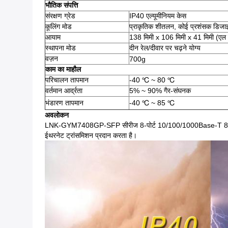
भौतिक संपत्ति
संरक्षण ग्रेड
IP40 एल्यूमीनियम केस
कूलिंग मोड
प्राकृतिक शीतलन, कोई प्रशंसक डिजाइ
आयाम
138 मिमी x 106 मिमी x 41 मिमी (एल ए
स्थापना मोड
दीन रेल/दीवार पर चढ़ने योग्य
वज़न
700g
काम का माहौल
परिचालन तापमान
-40 ℃ ~ 80 ℃
वर्तमान आर्द्रता
5% ~ 90% गैर-संघनक
भंडारण तापमान
-40 ℃ ~ 85 ℃
अवलोकन
LNK-GYM7408GP-SFP सीरीज 8-पोर्ट 10/100/1000Base-T 802.3at 
ईथरनेट ट्रांसमिशन प्रदान करता है।