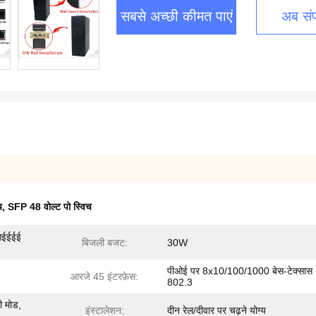
सबसे अच्छी कीमत पाएं
अब संपर
च
,
SFP 48 वोल्ट पो स्विच
आईईईई
बिजली बजट:
30W
पीओई पर 8x10/100/1000 बेस-टेक्सास
आरजे 45 इंटरफ़ेस:
802.3
 मोड,
इंस्टालेशन:
दीन रेल/दीवार पर चढ़ने योग्य