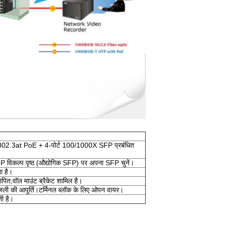
 802.3at PoE + 4-पोर्ट 100/1000X SFP प्रबंधित
 विकल्प पृष्ठ (औद्योगिक SFP) पर अपना SFP चुनें।
ा है।
पित;वॉल माउंट ब्रैकेट शामिल है।
की आपूर्ति।टर्मिनल ब्लॉक के लिए ओपन वायर।
ी है।