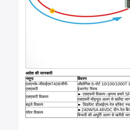
आदेश की जानकारी
नमूना
विवरण
एलएनके-जीवाईएम7408जीपी-
औद्योगिक 8-पोर्ट 10/100/1000T
एसएफपी
ईथरनेट स्विच
► एसएफपी विकल्प।कृपया हमारे SFP
एसएफपी विकल्प
एसएफपी मॉड्यूल अलग से खरीदा जान
बढ़ते विकल्प
► डिफ़ॉल्ट डीआईएन-रेल ब्रैकेट स्था
►240W/5A 48VDC दीन-रेल बिजली 
पॉवर विकल्प
बिजली की आपूर्ति अलग से खरीदी जान