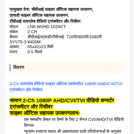
प्रमुखता देना:
सीवीआई फाइबर ऑप्टिक सहायक उपकरण
,
एएचडी फाइबर ऑप्टिक सहायक उपकरण
,
टीवीआई वायरलेस वीडियो ट्रांसमीटर और रिसीवर
मॉडल:
LNK-MVHD 102ACT
संकेत:
2 CH
कैमरा:
सीवीआई/एएचडी/टीवीआई: 720पी/960पी/1080पी
SYV75-3:
¥400M
आकार:
65x42x23 मिमी
वजन:
0.5 किलो
विवरण
2-Ch वायरलेस वीडियो फाइबर ऑप्टिक एक्सेसरीज 1080P AHD/CVI/TVI
ट्रांसमीटर और रिसीवर
सामान 2-Ch 1080P AHD/CVI/TVI वीडियो कन्वर्टर
ट्रांसमीटर और रिसीवर
फाइबर ऑप्टिक सहायक उपकरण
लाभः
एक समाक्षीय केबल पर कैमरे के लिए 2 चैनल CVI/AHD/TVI वीडियो
सिग्नल
न्यूनतम स्थापना मात्रा की आवश्यकता वाली परियोजनाओं के अनुसार