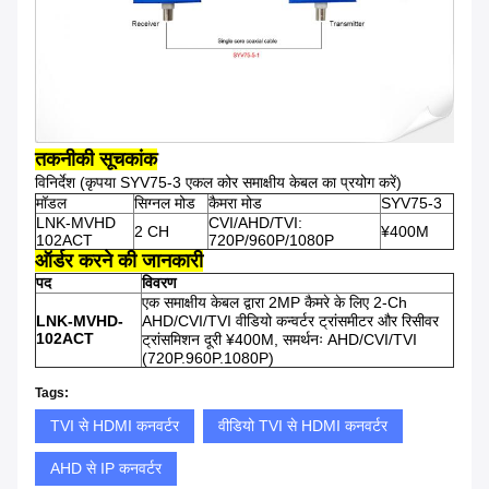
तकनीकी सूचकांक
विनिर्देश (कृपया SYV75-3 एकल कोर समाक्षीय केबल का प्रयोग करें)
मॉडल
सिग्नल मोड
कैमरा मोड
SYV75-3
LNK-MVHD
CVI/AHD/TVI:
2 CH
¥400M
102ACT
720P/960P/1080P
ऑर्डर करने की जानकारी
पद
विवरण
एक समाक्षीय केबल द्वारा 2MP कैमरे के लिए 2-Ch
LNK-MVHD-
AHD/CVI/TVI वीडियो कन्वर्टर ट्रांसमीटर और रिसीवर
102ACT
ट्रांसमिशन दूरी ¥400M, समर्थनः AHD/CVI/TVI
(720P.960P.1080P)
Tags:
TVI से HDMI कनवर्टर
वीडियो TVI से HDMI कनवर्टर
AHD से IP कनवर्टर