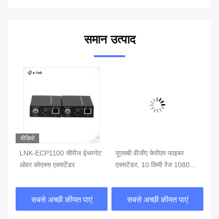
समान उत्पाद
वीडियो
LNK-ECP1100 सीरीज ईथरनेट
यूएसबी वीजीए केवीएम फाइबर
1C
ओवर कोएक्स एक्सटेंडर
एक्सटेंडर, 10 किमी रेंज 1080पी
डा
प्लग एंड प्ले औद्योगिक उपयोग के
ओव
लिए
सबसे अच्छी कीमत पाएं
सबसे अच्छी कीमत पाएं