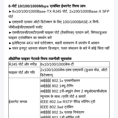
8-पोर्ट 10/100/1000Mbps प्रबंधित ईथरनेट स्विच
लाभ
►
8x10/100/1000Base-TX RJ45 पोर्ट, 2x100/1000Base-X SFP
पोर्ट
►
एसएफपी प्रकार ऑटो डिटेक्शन के लिए 100/1000BASE-X मिनी-
जीबीआईसी/एसएफपी स्लॉट
►
एससी/एफसी/एसटी/एलसी फाइबर पोर्ट (वैकल्पिक) प्रदान करें, सिंगल/डुअल
फाइबर ट्रांसमिशन का समर्थन करें
►
इलेक्ट्रिक 4KV सर्ज प्रोटेक्शन, बाहरी वातावरण में उपयोग में आसान
►
पावर इनपुट ध्रुवता संरक्षण डिजाइन, गलत संचालन के बारे में कोई चिंता नहीं
औद्योगिक फाइबर नेटवर्क स्विच तकनीकी सूचकांक
RJ45 पोर्ट और स्पीड
8x10/100/1000बेस-टी
2x100/1000बेस-एक्स एसएफपी (डुअल मोड, ऑटो
फाइबर पोर्ट और गति
डिटेक्शन)
आईईईई 802.1x प्रमाणीकरण
आईईईई 802.1क्यू-टैगिंग
आईईईई 802.1पी-क्यूइंग लेयर 2 क्यूओएस/सीओएस
न्यूनतम के साथ।प्रति पोर्ट 4 कतारें
ईथरनेट मानक
IEEE 802.1w RSTP रैपिड स्पैनिंग ट्री
IEEE 802.3ad ट्रंकिंग
आईईईई 802.3x प्रवाह नियंत्रण
आईईईई 802.1डी स्पैनिंग ट्री