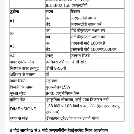
IEEE802.1ab एलएलडीपी
डुबोना
राज्य
विवरण
पर
आरएसटीपी अक्षम
#1
बंद
आरएसटीपी सक्षम करें
पर
पोर्ट वीएलएएन सक्षम करें
#2
बंद
पोर्ट वीएलएएन अक्षम करें
पर
एसएफपी पोर्ट 100एम है
#3
बंद
एसएफपी पोर्ट 100एम/1000एम
#4
एन/ए
फंक्शन रिजर्व
पावर एक्सेस मोड
फीनिक्स टर्मिनल, डीसी सीट
निरर्थक पावर इनपुट
डीसी 9-56वी
अतिभार से बचाना
हाँ
पावर रिवर्स
सहायता
बिजली की खपत
फुल-लोड<15W
सुरक्षा ग्रेड
IP40 एल्यूमीनियम केस
कूलिंग मोड
प्राकृतिक शीतलता, कोई पंखा डिज़ाइन नहीं
138 मिमी x 106 मिमी x 41 मिमी (एल एक्स डब्ल्यू
DIMENSIONS
एक्स एच)
स्थापना मोड
डीआईएन ट्रेल/दीवार पर लगाने योग्य
8-पोर्ट आरजे45 से 2-पोर्ट एसएफपी
दीन रेल
ईथरनेट स्विच अवलोकन