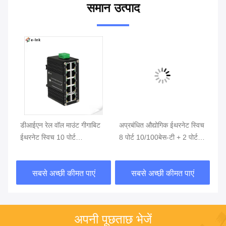
समान उत्पाद
डीआईएन रेल वॉल माउंट गीगाबिट
अप्रबंधित औद्योगिक ईथरनेट स्विच
नि
ईथरनेट स्विच 10 पोर्ट
8 पोर्ट 10/100बेस-टी + 2 पोर्ट
नेट
10/100/1000टी
100बेस-एफएक्स
सबसे अच्छी कीमत पाएं
सबसे अच्छी कीमत पाएं
अपनी पूछताछ भेजें