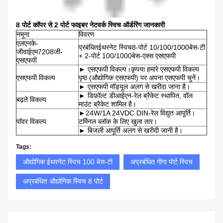
8 पोर्ट कॉपर से 2 पोर्ट फाइबर नेटवर्क स्विच ऑर्डरिंग जानकारी
नमूना
विवरण
एलएनके-
प्रबंधित
ईथरनेट स्विच
8-पोर्ट 10/100/1000बेस-टी
जीवाईएम7208जी-
+ 2-पोर्ट 100/1000बेस-एक्स एसएफपी
एसएफपी
► एसएफपी विकल्प।कृपया हमारे एसएफपी विकल्प
एसएफपी विकल्प
पृष्ठ (औद्योगिक एसएफपी) पर अपना एसएफपी चुनें।
► एसएफपी मॉड्यूल अलग से खरीदा जाना है।
► डिफ़ॉल्ट डीआईएन-रेल ब्रैकेट स्थापित, वॉल
बढ़ते विकल्प
माउंट ब्रैकेट शामिल है।
►24W/1A 24VDC DIN-रेल विद्युत आपूर्ति।
पॉवर विकल्प
टर्मिनल ब्लॉक के लिए खुला तार।
► बिजली आपूर्ति अलग से खरीदी जानी है।
Tags:
औद्योगिक ईथरनेट स्विच 100 बेस-टी
अप्रबंधित गीगा पोर्ट स्विच
अप्रबंधित औद्योगिक स्विच 8 पोर्ट