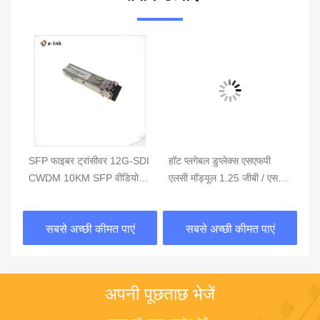
SFP फाइबर ट्रांसीवर 12G-SDI
हॉट प्लगेबल डुप्लेक्स एसएफपी
एस
CWDM 10KM SFP वीडियो
एलसी मॉड्यूल 1.25 जीबी / एस
एस
टर
ऑप्टिकल मॉड्यूल एलसी कनेक्टर
40 केएम सीडब्ल्यूडीएम फाइबर
मॉ
ऑप्टिकल ट्रांसीवर
40
सबसे अच्छी कीमत पाएं
सबसे अच्छी कीमत पाएं
अपनी पूछताछ भेजें