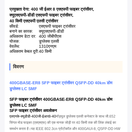
प्रमुखता देना:
400 जी ईआर 8 एसएफपी फाइबर ट्रांसीवर
,
क्यूएसएफपी-डीडी एसएफपी फाइबर ट्रांसीवर
,
40 किमी एसएफपी एलसी ट्रांसीवर
कीवर्ड:
एसएफपी फाइबर ट्रांसीवर
बनाने का कारक:
क्यूएसएफपी-डीडी
अधिकतम डेटा दर:
400 जीबीपीएस
योजक:
डुप्लेक्स एलसी
वेवलेंथ:
1310एनएम
अधिकतम केबल दूरी:
40 किमी
विवरण
400GBASE-ER8 SFP फाइबर ट्रांसीवर QSFP-DD 40km डोम
डुप्लेक्स LC SMF
SFP फाइबर ट्रांसीवर 400GBASE-ER8 QSFP-DD 40km डोम
डुप्लेक्स LC SMF
SFP फाइबर ट्रांसीवर अवलोकन
एलएनके-क्यूडीडी-400जी-ईआर8-40
मॉड्यूल डुप्लेक्स एलसी कनेक्टर के साथ जी.652
सिंगल मोड फाइबर (एसएमएफ) की एक मानक जोड़ी पर 40 किमी तक की लिंक लंबाई का
समर्थन करता है।यह IEEE 802.3cn प्रोटोकॉल और 400GAUI-8, QSFP-DD HW