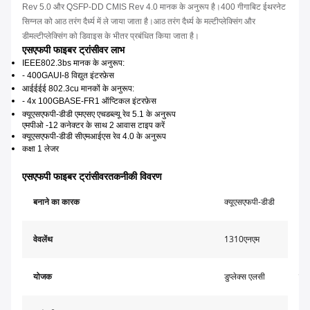
Rev 5.0 और QSFP-DD CMIS Rev 4.0 मानक के अनुरूप है।400 गीगाबिट ईथरनेट
सिग्नल को आठ तरंग दैर्ध्य में ले जाया जाता है।आठ तरंग दैर्ध्य के मल्टीप्लेक्सिंग और
डीमल्टीप्लेक्सिंग को डिवाइस के भीतर प्रबंधित किया जाता है।
एसएफपी फाइबर ट्रांसीवर लाभ
IEEE802.3bs मानक के अनुरूप:
- 400GAUI-8 विद्युत इंटरफ़ेस
आईईईई 802.3cu मानकों के अनुरूप:
- 4x 100GBASE-FR1 ऑप्टिकल इंटरफ़ेस
क्यूएसएफपी-डीडी एमएसए एचडब्ल्यू रेव 5.1 के अनुरूप
एमपीओ -12 कनेक्टर के साथ 2 आवास टाइप करें
क्यूएसएफपी-डीडी सीएमआईएस रेव 4.0 के अनुरूप
कक्षा 1 लेजर
एसएफपी फाइबर ट्रांसीवर
तकनीकी विवरण
बनाने का कारक
क्यूएसएफपी-डीडी
अध
वेवलेंथ
1310एनएम
अधि
योजक
डुप्लेक्स एलसी
मीड