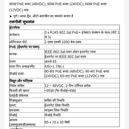
90W PoE बजट (48VDC), 90W PoE बजट (24VDC), 60W PoE बजट
(12VDC) तक
► पूर्ण / आधा-द्वैध, ऑटो-बातचीत का समर्थन करता है
तकनीकी सूचकांक
इंटरफेस
3 x RJ45 802.3at PoE+ इंजेक्टर फंक्शन के साथ (पोर्ट 1
कनेक्टर:
से 3)
ऑप्टिकल पोर्ट:
1 एक्स एससी 1000 बेस-एक्स
PoE (ईथरनेट पर पावर)
IEEE 802.3at पावर ओवर इथरनेट प्लस
मानक:
ईथरनेट पर IEEE 802.3af पावर
पत्तन:
आरजे 45
पावर पिन असाइनमेंट
4/5(+), 7/8(-)
90-वाट PoE बजट (48VDC), 90-वाट PoE बजट
पीओई बजट:
(24VDC), 60-वाट PoE बजट (12VDC) तक
विद्युत और यांत्रिक
निवेश शक्ति:
12 ~ 48VDC, 2-पिन टर्मिनल ब्लॉक
बिजली की खपत:
<95W (गैर-पीओई<6W)
एलईडी संकेतक:
पीडब्लूआर:
शक्ति की स्थिति
एल/ए:
ईथरनेट लिंक स्थिति
एफएक्स:
फाइबर लिंक स्थिति
पीओई:
पीओई स्थिति
आयाम
95 x 70 x 30 मिमी
(डब्ल्यूएक्सडीएक्सएच):