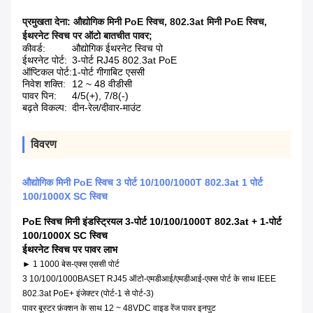
प्रमुखता देना:
औद्योगिक मिनी PoE स्विच
,
802.3at मिनी PoE स्विच
,
ईथरनेट स्विच पर ऑटो बातचीत पावर;
कीवर्ड:
औद्योगिक ईथरनेट स्विच पो
ईथरनेट पोर्ट:
3-पोर्ट RJ45 802.3at PoE
ऑप्टिकल पोर्ट:
1-पोर्ट गीगाबिट एससी
निवेश शक्ति:
12 ~ 48 वीडीसी
पावर पिन:
4/5(+), 7/8(-)
बढ़ते विकल्प:
दीन-रेल/दीवार-माउंट
विवरण
औद्योगिक मिनी PoE स्विच 3 पोर्ट 10/100/1000T 802.3at 1 पोर्ट
100/1000X SC स्विच
PoE स्विच मिनी इंडस्ट्रियल 3-पोर्ट 10/100/1000T 802.3at + 1-पोर्ट
100/1000X SC स्विच
ईथरनेट स्विच पर पावर
लाभ
► 1 1000 बेस-एक्स एससी पोर्ट
3 10/100/1000BASET RJ45 ऑटो-एमडीआई/एमडीआई-एक्स पोर्ट के साथ IEEE
802.3at PoE+ इंजेक्टर (पोर्ट-1 से पोर्ट-3)
पावर बूस्टर फ़ंक्शन के साथ 12 ~ 48VDC वाइड रेंज पावर इनपुट