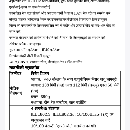
4ईथरनेट पोर्ट 10/100M ऑटो-बातचीत, पूर्ण / आधा डुप्लेक्स मोड, ऑटो-एमडीआई-
एमडीआई-एक्स का समर्थन करते हैं
स्वचालित मैक पता सीखने और अद्यतन कार्यों के साथ 1024 मैक पते का समर्थन करें
मौजूदा फाइबर ऑप्टिकल केबल पर डीएसएलएएम बैंडविड्थ विस्तार के लिए उपयुक्त
विलंब को कम करने के लिए स्वचालित रूप से स्टोर और फ़ॉरवर्ड मोड या कट-थ्रू मोड का
चयन करें;
प्रत्येक बंदरगाह की कार्यशील स्थिति की निगरानी के लिए एलईडी का समर्थन करें
टर्मिनल ब्लॉक पावर इनपुट
सुपर लाइटनिंग प्रोटेक्शन, IP40 प्रोटेक्शन
निरर्थक दोहरी डीसी बिजली इनपुट
-40 ℃ -85 ℃ तापमान सीमा, डीआईएन-रेल / वॉल-माउंटिंग
तकनीकी सूचकांक
पैरामीटर
विशेष विवरण
आवास: IP40 संरक्षण के साथ एल्यूमीनियम मिश्र धातु सामग्री
आयाम: 138 मिमी (एल) एक्स 112 मिमी (डब्ल्यू) एक्स 60 मिमी
भौतिक
(एच)
विशेषताएं
वजन: 690g
स्थापना: दीन-रेल माउंटिंग, वॉल माउंटिंग
4 आरजे45 बंदरगाह
IEEE802.3, IEEE802.3u, 10/100Base-T(X) का
अनुपालन करें
10/100 बेस-टी (एक्स) ऑटो बातचीत की गति