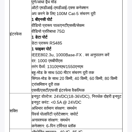
पूर्ण/आधा द्वैध मोड
ऑटो एमडीआई-एमडीआई-एक्स कनेक्शन
अप करने के लिए 100M Cat-5 संचरण दूरी
1 बीएनसी पोर्ट
वीडियो प्रारूप पाल/एनटीएससी/सेकम
वीडियो प्रतिबाधा 75Ω
इंटरफेस
1 डेटा पोर्ट
डेटा प्रारूप RS485
1 फाइबर पोर्ट
IEEE802.3u, 1000Base-FX . का अनुपालन करें
दर: 1000 एमबीपीएस
तरंग दैर्ध्य: 1310एनएम/1550एनएम
बहु-मोड के साथ 500 मीटर संचरण दूरी तक
सिंगल-मोड के साथ 20 किमी, 40 किमी, 60 किमी, 80 किमी
ट्रांसमिशन दूरी तक
एससी/एसटी/एफसी इंटरफेस वैकल्पिक
इनपुट वोल्टेज: 24VDC(18-36VDC), निरर्थक दोहरी इनपुट
इनपुट करंट: <0.5A @ 24VDC
अधिभार वर्तमान संरक्षण: समर्थन
शक्ति
रिवर्स पोलारिटी प्रोटेक्शन: सपोर्ट
अनावश्यक संरक्षण: समर्थन
कनेक्शन: 6-पिन टर्मिनल ब्लॉक