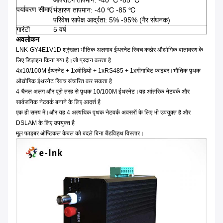
ऑपरेटिंग तापमान: -40 ℃ -85 ℃
पर्यावरण सीमाएं
भंडारण तापमान: -40 ℃ -85 ℃
परिवेश सापेक्ष आर्द्रता: 5% -95% (गैर संघनक)
गारंटी
5 वर्ष
अवलोकन
LNK-GY4E1V1D श्रृंखला भौतिक अलगाव ईथरनेट स्विच कठोर औद्योगिक वातावरण के
लिए डिज़ाइन किया गया है।जो प्रदान करता है
4x10/100M ईथरनेट + 1xवीडियो + 1xRS485 + 1xगीगाबिट फाइबर।भौतिक पृथक
औद्योगिक ईथरनेट स्विच संचारित कर सकता है
4 चैनल अलग और पूरी तरह से पृथक 10/100M ईथरनेट।यह आंतरिक नेटवर्क और
सार्वजनिक नेटवर्क बनाने के लिए आदर्श है
एक ही समय में।और यह 4 अत्यधिक पृथक नेटवर्क अवसरों के लिए भी उपयुक्त है और
DSLAM के लिए उपयुक्त है
मूल फाइबर ऑप्टिकल केबल को बदले बिना बैंडविड्थ विस्तार।