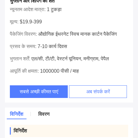
भुगतान और शिपिंग की शर्तें
न्यूनतम आदेश मात्रा:
1 टुकड़ा
मूल्य:
$19.9-399
पैकेजिंग विवरण:
औद्योगिक ईथरनेट स्विच मानक कार्टन पैकेजिंग
प्रसव के समय:
7-10 कार्य दिवस
भुगतान शर्तें:
एल/सी, टी/टी, वेस्टर्न यूनियन, मनीग्राम, पेपैल
आपूर्ति की क्षमता:
1000000 पीसी / माह
सबसे अच्छी कीमत पाएं
अब संपर्क करें
विनिर्देश
विवरण
विनिर्देश