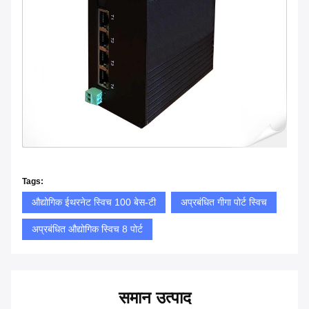
Tags:
औद्योगिक ईथरनेट स्विच 100 बेस-टी
अप्रबंधित गीगा पोर्ट स्विच
अप्रबंधित औद्योगिक स्विच 8 पोर्ट
समान उत्पाद