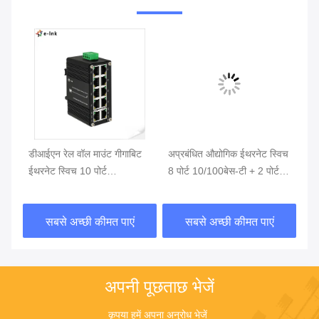
डीआईएन रेल वॉल माउंट गीगाबिट
अप्रबंधित औद्योगिक ईथरनेट स्विच
नि
ईथरनेट स्विच 10 पोर्ट
8 पोर्ट 10/100बेस-टी + 2 पोर्ट
नेट
10/100/1000टी
100बेस-एफएक्स
सबसे अच्छी कीमत पाएं
सबसे अच्छी कीमत पाएं
अपनी पूछताछ भेजें
कृपया हमें अपना अनुरोध भेजें 