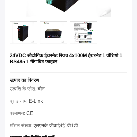
24VDC औद्योगिक ईथरनेट स्विच 4x100M ईथरनेट 1 वीडियो 1
RS485 1 गीगाबिट फाइबर:
उत्पाद का विवरण
उत्पत्ति के प्लेस:
चीन
ब्रांड नाम:
E-Link
प्रमाणन:
CE
मॉडल संख्या:
एलएनके-जीवाई4ई1वी1डी