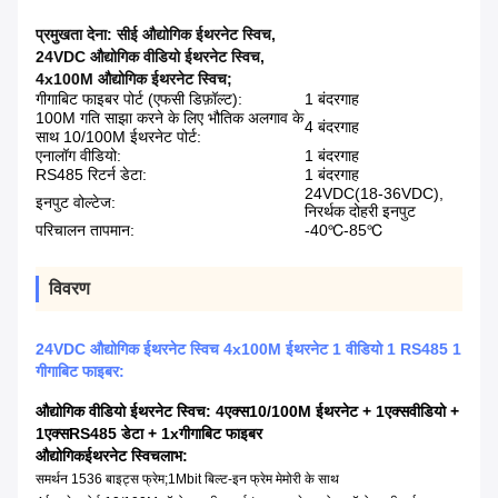
प्रमुखता देना:
सीई औद्योगिक ईथरनेट स्विच
,
24VDC औद्योगिक वीडियो ईथरनेट स्विच
,
4x100M औद्योगिक ईथरनेट स्विच;
गीगाबिट फाइबर पोर्ट (एफसी डिफ़ॉल्ट):
1 बंदरगाह
100M गति साझा करने के लिए भौतिक अलगाव के
4 बंदरगाह
साथ 10/100M ईथरनेट पोर्ट:
एनालॉग वीडियो:
1 बंदरगाह
RS485 रिटर्न डेटा:
1 बंदरगाह
24VDC(18-36VDC),
इनपुट वोल्टेज:
निरर्थक दोहरी इनपुट
परिचालन तापमान:
-40℃-85℃
विवरण
24VDC औद्योगिक ईथरनेट स्विच 4x100M ईथरनेट 1 वीडियो 1 RS485 1
गीगाबिट फाइबर:
औद्योगिक वीडियो ईथरनेट स्विच: 4
एक्स
10/100M ईथरनेट + 1
एक्स
वीडियो +
1
एक्स
RS485 डेटा + 1xगीगाबिट फाइबर
औद्योगिक
ईथरनेट स्विच
लाभ:
समर्थन 1536 बाइट्स फ्रेम;1Mbit बिल्ट-इन फ्रेम मेमोरी के साथ