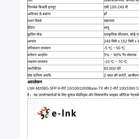
रेशा
लिंक/अधिनियम: कनेक्ट-हमे
निरर्थक बिजली इनपुट
एसी 100-240 वी
अतिभार से बचाना
हाँ
पावर रिवर्स
सहायता
दीवार
धातु
कूलिंग मोड
प्राकृतिक शीतलन, कोई प
आयाम
249 मिमी x 152 मिमी x 45
परिचालन तापमान
-5 ℃ ~ 50 ℃
वर्तमान आर्द्रता
5% ~ 90% गैर-संघनक
भंडारण तापमान
-10 ℃ ~ 70 ℃
एमटीबीएफ
65,000 घंटे
दोष दायित्व अवधि
2 साल की वारंटी, आजीव
अवलोकन
LNK-M208G-SFP 8-पोर्ट 10/100/1000Base-TX और 2-पोर्ट 100/1000 SFP के साथ ए
है। .यह उपयोगकर्ताओं के लिए कुशल बैंडविड्थ और विश्वसनीय फाइबर ऑप्टिक नेटवर्क स