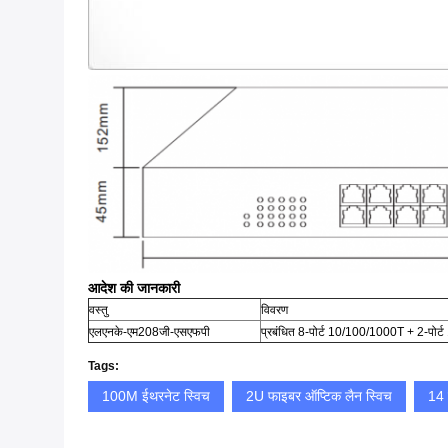
आदेश की जानकारी
वस्तु
विवरण
एलएनके-एम208जी-एसएफपी
प्रबंधित 8-पोर्ट 10/100/1000T + 2-पो
Tags:
100M ईथरनेट स्विच
2U फाइबर ऑप्टिक लैन स्विच
14 