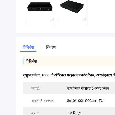
विनिर्देश
विवरण
विनिर्देश
प्रमुखता देना:
1000 टी ऑप्टिकल फाइबर कनवर्टर स्विच
,
आरओएचएस ऑप्
कीवर्ड:
वाणिज्यिक गीगाबिट ईथरनेट स्विच
आरजे45 बंदरगाह:
8x10/100/1000ase-TX
वज़न:
1.3 किग्रा