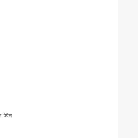
म, पेपैल