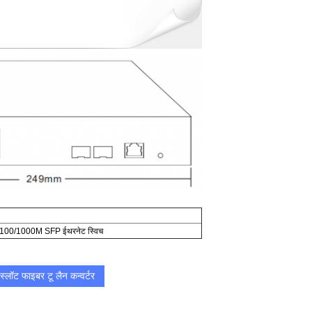
र्ट 100/1000M SFP ईथरनेट स्विच
स्लॉट फाइबर टू लैन कन्वर्टर