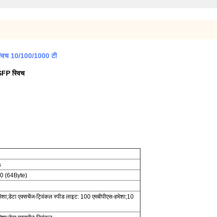
 स्विच 10/100/1000 टी
SFP स्विच
s
10 (64Byte)
ेशा;डेटा एक्सचेंज-ट्विंकल स्पीड लाइट: 100 एमबीपीएस-हमेशा;10