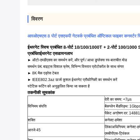
विवरण
आरओएचएस 8 पोर्ट एसएफपी नेटवर्क प्रबंधित ऑप्टिकल फाइबर कनवर्टर
ईथरनेट स्विच प्रबंधित 8-पोर्ट 10/100/1000T + 2-पोर्ट 100/1000 
प्रबंधित
ईथरनेट एस
डायन
लाभ
► ऑटो-एमडीएक्स का समर्थन करें, और पूर्ण / आधा डुप्लेक्स स्व-बातचीत मोड
समर्थन 9K बाइट्स विशाल फ्रेम, विभिन्न विस्तार प्रोटोकॉल के साथ संगत
► 8K मैक एड्रेस टेबल
► IEEE802.3az ऊर्जा कुशल ईथरनेट प्रौद्योगिकी का समर्थन करें
स्टेटिक रूटिंग को अनुकूलित किया जा सकता है
तकनीकी सूचकांक
देरी का समय: <7μs
विनिमय संपत्ति
बैकप्लेन बैंडविड्थ: 1Gbp
पैकेट अग्रेषण दर: 1488
शक्ति
कनेक्ट-हमेशा
लिंक/अधिनियम: कनेक्ट-हम
आरजे 45
एमबीपीएस-ट्विंकल