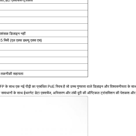
शा;डेटा एक्सचेंज-ट्विंकल
्रशंसक डिजाइन नहीं
 मिमी (एल एक्स डब्ल्यू एक्स एच)
न तकनीकी सहायता
क नई पीढ़ी का प्रबंधित PoE स्विच है जो उच्च गुणवत्ता वाले डिज़ाइन और विश्वसनीयता के साथ ई-ल
माधानों के साथ ईथरनेट डेटा एक्सचेंज, अभिसरण और लंबी दूरी की ऑप्टिकल ट्रांसमिशन की पेशकश और एहसास 