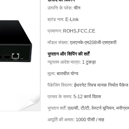
उत्पत्ति के प्लेस:
चीन
ब्रांड नाम:
E-Link
प्रमाणन:
ROHS,FCC,CE
मॉडल संख्या:
एलएनके-एम208जी-एसएफपी
भुगतान और शिपिंग की शर्तें
न्यूनतम आदेश मात्रा:
1 टुकड़ा
मूल्य:
बातचीत योग्य
पैकेजिंग विवरण:
ईथरनेट स्विच मानक निर्यात पैकेज
प्रसव के समय:
5-12 कार्य दिवस
भुगतान शर्तें:
एल/सी, टी/टी, वेस्टर्न यूनियन, मनीग्रा
आपूर्ति की क्षमता:
1000 पीसी / माह