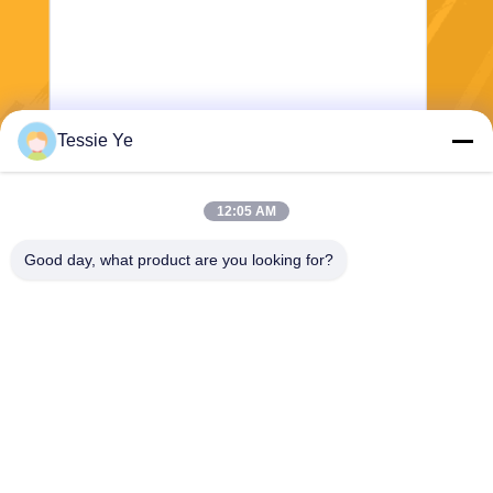
Tessie Ye
भेजना
12:05 AM
Good day, what product are you looking for?
E-Link China Technology Co.,LTD
sales@e-linkchina.com
86-0755-8312-8674
5 एफ, बिल्डिंग डी साउथ, जिनशेनघुई
साइंस पार्क, नंबर 3, दाफू रोड, फुचेंग
स्ट्रीट, गुआनलान, लोंगहुआ जिला,