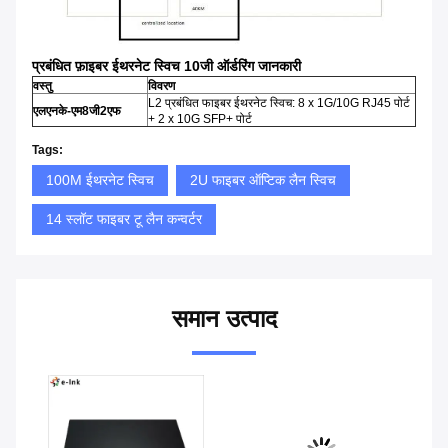
प्रबंधित फ़ाइबर ईथरनेट स्विच 10जी ऑर्डरिंग जानकारी
वस्तु
विवरण
L2 प्रबंधित फाइबर ईथरनेट स्विच: 8 x 1G/10G RJ45 पोर्ट
एलएनके-एम8जी2एफ
+ 2 x 10G SFP+ पोर्ट
Tags:
100M ईथरनेट स्विच
2U फाइबर ऑप्टिक लैन स्विच
14 स्लॉट फाइबर टू लैन कन्वर्टर
समान उत्पाद