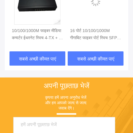
थ 2
10/100/1000M फाइबर मीडिया
16 पोर्ट 10/100/1000M
अप
कन्वर्टर ईथरनेट स्विच 4-TX + 3-
गीगाबिट फाइबर पोर्ट स्विच SFP
10
FX SFP पोर्ट
ऑप्टिकल नेटवर्क स्विच
8-
सबसे अच्छी कीमत पाएं
सबसे अच्छी कीमत पाएं
अपनी पूछताछ भेजें
कृपया हमें अपना अनुरोध भेजें 
और हम आपको जल्द से जल्द 
जवाब देंगे।