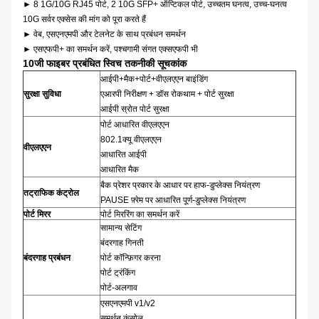
► 8 1G/10G RJ45 पोर्ट, 2 10G SFP+ ऑप्टिकल पोर्ट, उच्चतम घनत्व, उच्च-घनत्व
10G सर्वर एक्सेस की मांग को पूरा करते हैं
► वेब, एसएनएमपी और टेलनेट के साथ प्रबंधन समर्थन
► एसएफपी+ का समर्थन करें, पश्चगामी संगत एक्सएफपी भी
10जी फाइबर प्रबंधित स्विच तकनीकी सूचकांक
आईपी+मैक+पोर्ट+वीएलएएन बाइंडिंग
सुरक्षा सुविधा
एआरपी निरीक्षण + डॉस रोकथाम + पोर्ट सुरक्षा
आईपी ​​​​स्रोत पोर्ट सुरक्षा
पोर्ट आधारित वीएलएएन
802.1क्यू वीएलएएन
वीएलएएन
आधारित आईपी
आधारित मैक
बैक प्रेशर प्रकार के आधार पर हाफ-डुप्लेक्स नियंत्रण
तट्राफिक कंट्रोल
PAUSE फ़्रेम पर आधारित पूर्ण-डुप्लेक्स नियंत्रण
पोर्ट मिरर
पोर्ट मिररिंग का समर्थन करें
सामान्य सेटिंग
बंदरगाह गिनती
बंदरगाह प्रबंधन
पोर्ट कॉन्फ़िगर करना
पोर्ट ट्रंकिंग
पोर्ट-अलगाव
एसएनएमपी v1/v2
समर्थन कंसोल