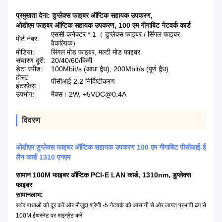
प्रमुखता देना:
डुप्लेक्स फाइबर ऑप्टिक सहायक उपकरण
,
ओडीएम फाइबर ऑप्टिक सहायक उपकरण
,
100 एम गीगाबिट नेटवर्क कार्ड
एससी कनेक्टर * 1（ डुप्लेक्स फाइबर / सिंगल फाइबर
पोर्ट नंबर:
वैकल्पिक）
मीडिया:
सिंगल मोड फाइबर, मल्टी मोड फाइबर
संचारण दूरी:
20/40/60/किमी
डेटा स्पीड:
100Mbit/s (आधा द्वैध), 200Mbit/s (पूर्ण द्वैध)
होस्ट
पीसीआई 2.2 निर्दिष्टीकरण
इंटरफ़ेस:
उपभोग:
मैक्स। 2W, +5VDC@0.4A
विवरण
ओडीएम डुप्लेक्स फाइबर ऑप्टिक सहायक उपकरण 100 एम गीगाबिट पीसीआई-ई
लैन कार्ड 1310 एनएम
सामान
100M फाइबर ऑप्टिक PCI-E LAN कार्ड, 1310nm, डुप्लेक्स
फाइबर
सामान
लाभ:
सर्वर बाधाओं को दूर करें और मौजूदा श्रेणी -5 नेटवर्क को आसानी से और लागत प्रभावी ढंग से
100M ईथरनेट पर माइग्रेट करें