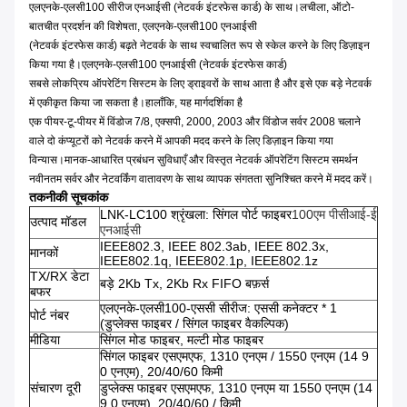
एलएनके-एलसी100 सीरीज एनआईसी (नेटवर्क इंटरफेस कार्ड) के साथ।लचीला, ऑटो-
बातचीत प्रदर्शन की विशेषता, एलएनके-एलसी100 एनआईसी
(नेटवर्क इंटरफेस कार्ड) बढ़ते नेटवर्क के साथ स्वचालित रूप से स्केल करने के लिए डिज़ाइन
किया गया है।एलएनके-एलसी100 एनआईसी (नेटवर्क इंटरफेस कार्ड)
सबसे लोकप्रिय ऑपरेटिंग सिस्टम के लिए ड्राइवरों के साथ आता है और इसे एक बड़े नेटवर्क
में एकीकृत किया जा सकता है।हालाँकि, यह मार्गदर्शिका है
एक पीयर-टू-पीयर में विंडोज 7/8, एक्सपी, 2000, 2003 और विंडोज सर्वर 2008 चलाने
वाले दो कंप्यूटरों को नेटवर्क करने में आपकी मदद करने के लिए डिज़ाइन किया गया
विन्यास।मानक-आधारित प्रबंधन सुविधाएँ और विस्तृत नेटवर्क ऑपरेटिंग सिस्टम समर्थन
नवीनतम सर्वर और नेटवर्किंग वातावरण के साथ व्यापक संगतता सुनिश्चित करने में मदद करें।
तकनीकी सूचकांक
LNK-LC100 श्रृंखला: सिंगल पोर्ट फाइबर
100एम पीसीआई-ई
उत्पाद मॉडल
एनआईसी
IEEE802.3, IEEE 802.3ab, IEEE 802.3x,
मानकों
IEEE802.1q, IEEE802.1p, IEEE802.1z
TX/RX डेटा
बड़े 2Kb Tx, 2Kb Rx FIFO बफ़र्स
बफर
एलएनके-एलसी100-एससी सीरीज: एससी कनेक्टर * 1
पोर्ट नंबर
(डुप्लेक्स फाइबर / सिंगल फाइबर वैकल्पिक)
मीडिया
सिंगल मोड फाइबर, मल्टी मोड फाइबर
सिंगल फाइबर एसएमएफ, 1310 एनएम / 1550 एनएम (14 9
0 एनएम), 20/40/60 किमी
संचारण दूरी
डुप्लेक्स फाइबर एसएमएफ, 1310 एनएम या 1550 एनएम (14
9 0 एनएम), 20/40/60 / किमी