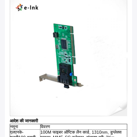
आदेश की जानकारी
नमूना
विवरण
एलएनके-
100M फाइबर ऑप्टिक लैन कार्ड, 1310nm, डुप्लेक्स