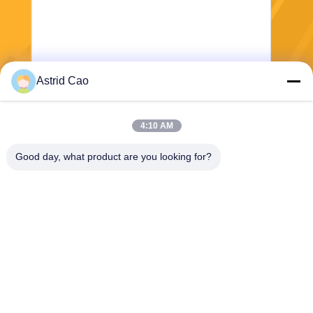
Astrid Cao
भेजना
4:10 AM
Good day, what product are you looking for?
E-Link China Technology Co.,LTD
sales@e-linkchina.com
86-0755-8312-8674
5 एफ, बिल्डिंग डी साउथ, जिनशेनघुई
साइंस पार्क, नंबर 3, दाफू रोड, फुचेंग
स्ट्रीट, गुआनलान, लोंगहुआ जिला,