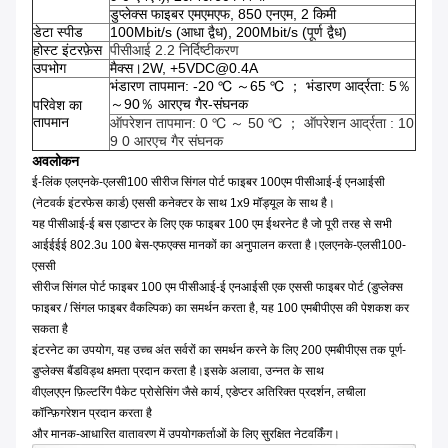
डुप्लेक्स फाइबर एमएमएफ, 850 एनएम, 2 किमी
डेटा स्पीड
100Mbit/s (आधा द्वैध), 200Mbit/s (पूर्ण द्वैध)
होस्ट इंटरफ़ेस
पीसीआई 2.2 निर्दिष्टीकरण
उपभोग
मैक्स।2W, +5VDC@0.4A
भंडारण तापमान: -20 ℃ ～65 ℃ ； भंडारण आर्द्रता: 5％
～90％ आरएच गैर-संघनक
परिवेश का
तापमान
ऑपरेशन तापमान: 0 ℃ ～ 50 ℃ ； ऑपरेशन आर्द्रता : 10
9 0 आरएच गैर संघनक
अवलोकन
ई-लिंक एलएनके-एलसी100 सीरीज सिंगल पोर्ट फाइबर 100एम पीसीआई-ई एनआईसी
(नेटवर्क इंटरफेस कार्ड) एससी कनेक्टर के साथ 1x9 मॉड्यूल के साथ है।
यह पीसीआई-ई बस एडाप्टर के लिए एक फाइबर 100 एम ईथरनेट है जो पूरी तरह से सभी
आईईईई 802.3u 100 बेस-एफएक्स मानकों का अनुपालन करता है।एलएनके-एलसी100-
एससी
सीरीज सिंगल पोर्ट फाइबर 100 एम पीसीआई-ई एनआईसी एक एससी फाइबर पोर्ट (डुप्लेक्स
फाइबर / सिंगल फाइबर वैकल्पिक) का समर्थन करता है, यह 100 एमबीपीएस की पेशकश कर
सकता है
इंटरनेट का उपयोग, यह उच्च अंत सर्वरों का समर्थन करने के लिए 200 एमबीपीएस तक पूर्ण-
डुप्लेक्स बैंडविड्थ क्षमता प्रदान करता है।इसके अलावा, उन्नत के साथ
वीएलएएन फ़िल्टरिंग पैकेट प्रोसेसिंग जैसे कार्य, एडेप्टर अतिरिक्त प्रदर्शन, लचीला
कॉन्फ़िगरेशन प्रदान करता है
और मानक-आधारित वातावरण में उपयोगकर्ताओं के लिए सुरक्षित नेटवर्किंग।