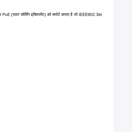
 (पावर सोर्सिंग इक्विपमेंट) को सपोर्ट करता है जो IEEE802.3bt