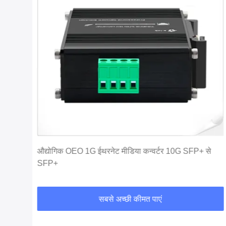
च
औद्योगिक OEO 1G ईथरनेट मीडिया कन्वर्टर 10G SFP+ से
SFP+
सबसे अच्छी कीमत पाएं