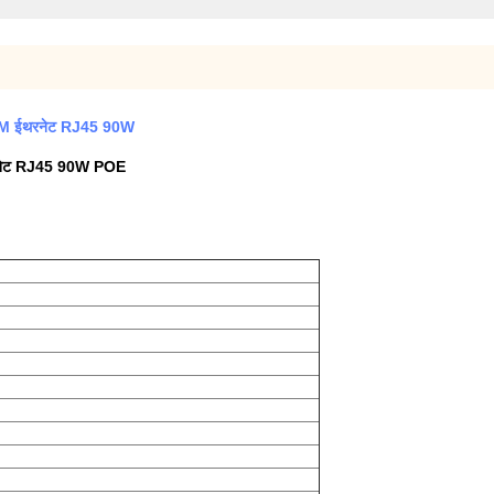
100M ईथरनेट RJ45 90W
थरनेट RJ45 90W POE