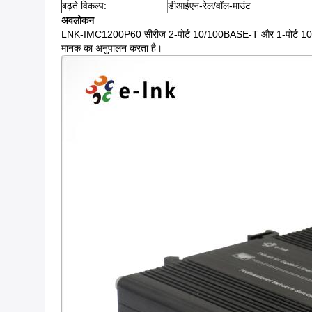
बढ़ते विकल्प:
डीआईएन-रेल/वॉल-माउंट
अवलोकन
LNK-IMC1200P60 सीरीज 2-पोर्ट 10/100BASE-T और 1-पोर्ट 100BASE-
मानक का अनुपालन करता है।