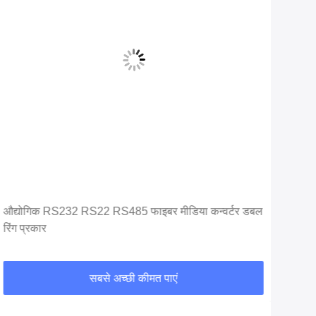
औद्योगिक RS232 RS22 RS485 फाइबर मीडिया कन्वर्टर डबल
PoE 
रिंग प्रकार
10/
कनवर
सबसे अच्छी कीमत पाएं