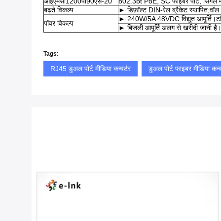
आईएमसी1200पी90एस-20
802.3bt PoE, SC फाइबर पोर्ट, सिंग
बढ़ते विकल्प
► डिफ़ॉल्ट DIN-रेल ब्रैकेट स्थापित;वॉल 
► 240W/5A 48VDC विद्युत आपूर्ति।टर्म
पॉवर विकल्प
► बिजली आपूर्ति अलग से खरीदी जानी है
Tags:
RJ45 डुअल पोर्ट मीडिया कन्वर्टर
डुअल पोर्ट फाइबर मीडिया कन्व