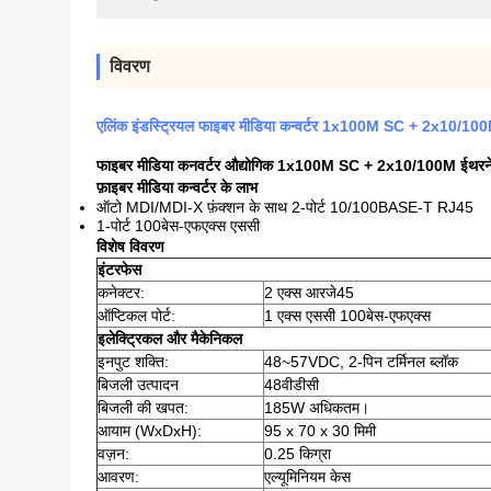
विवरण
एलिंक इंडस्ट्रियल फाइबर मीडिया कन्वर्टर 1x100M SC + 2x10/
फाइबर मीडिया कनवर्टर औद्योगिक 1x100M SC + 2x10/100M ई
फ़ाइबर मीडिया कन्वर्टर के लाभ
ऑटो MDI/MDI-X फ़ंक्शन के साथ 2-पोर्ट 10/100BASE-T RJ45
1-पोर्ट 100बेस-एफएक्स एससी
विशेष विवरण
इंटरफेस
कनेक्टर:
2 एक्स आरजे45
ऑप्टिकल पोर्ट:
1 एक्स एससी 100बेस-एफएक्स
इलेक्ट्रिकल और मैकेनिकल
इनपुट शक्ति:
48~57VDC, 2-पिन टर्मिनल ब्लॉक
बिजली उत्पादन
48वीडीसी
बिजली की खपत:
185W अधिकतम।
आयाम (WxDxH):
95 x 70 x 30 मिमी
वज़न:
0.25 किग्रा
आवरण:
एल्यूमिनियम केस