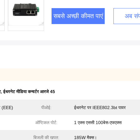
सबसे अच्छी कीमत पाएं
अब संपर
र
,
ईथरनेट मीडिया कन्वर्टर आरजे 45
ट (EEE)
पीओई:
ईथरनेट पर IEEE802.3bt पावर
ऑप्टिकल पोर्ट:
1 एक्स एससी 100बेस-एफएक्स
बिजली की खपत:
185W मैक्स।