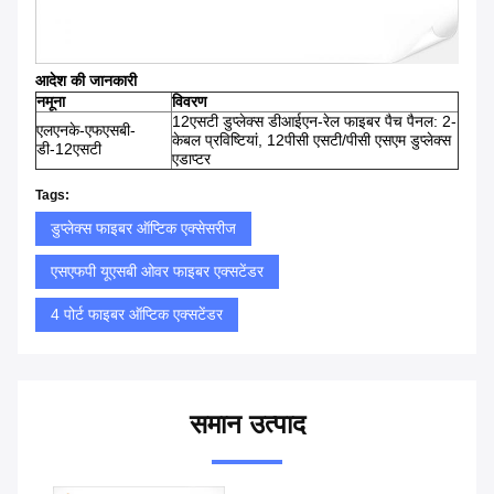
आदेश की जानकारी
नमूना
विवरण
12एसटी डुप्लेक्स डीआईएन-रेल फाइबर पैच पैनल: 2-
एलएनके-एफएसबी-
केबल प्रविष्टियां, 12पीसी एसटी/पीसी एसएम डुप्लेक्स
डी-12एसटी
एडाप्टर
Tags:
डुप्लेक्स फाइबर ऑप्टिक एक्सेसरीज
एसएफपी यूएसबी ओवर फाइबर एक्सटेंडर
4 पोर्ट फाइबर ऑप्टिक एक्सटेंडर
समान उत्पाद