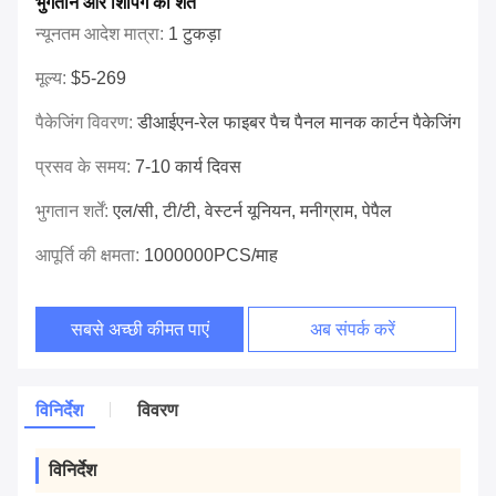
भुगतान और शिपिंग की शर्तें
न्यूनतम आदेश मात्रा:
1 टुकड़ा
मूल्य:
$5-269
पैकेजिंग विवरण:
डीआईएन-रेल फाइबर पैच पैनल मानक कार्टन पैकेजिंग
प्रसव के समय:
7-10 कार्य दिवस
भुगतान शर्तें:
एल/सी, टी/टी, वेस्टर्न यूनियन, मनीग्राम, पेपैल
आपूर्ति की क्षमता:
1000000PCS/माह
सबसे अच्छी कीमत पाएं
अब संपर्क करें
विनिर्देश
विवरण
विनिर्देश