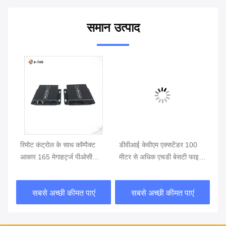
समान उत्पाद
रिमोट कंट्रोल के साथ कॉम्पैक्ट
डीवीआई केवीएम एक्सटेंडर 100
डी
आकार 165 मेगाहर्ट्ज पीओसी
मीटर से अधिक एचडी बेसटी फाइबर
डी
एचडीएमआई केवीएम एक्सटेंडर
ऑप्टिक एक्सेसरीज एकल कैट 6 7
वीड
केबल
सबसे अच्छी कीमत पाएं
सबसे अच्छी कीमत पाएं