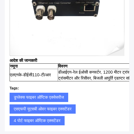
आदेश की जानकारी
नमूना
विवरण
डीआईएन-रेल ईओसी कनवर्टर, 1200 मीटर ट्रांसमिश
एलएनके-डीईसी110-टी/आर
ट्रांसमीटर और रिसीवर, बिजली आपूर्ति एडाप्टर सहित
Tags:
डुप्लेक्स फाइबर ऑप्टिक एक्सेसरीज
एसएफपी यूएसबी ओवर फाइबर एक्सटेंडर
4 पोर्ट फाइबर ऑप्टिक एक्सटेंडर