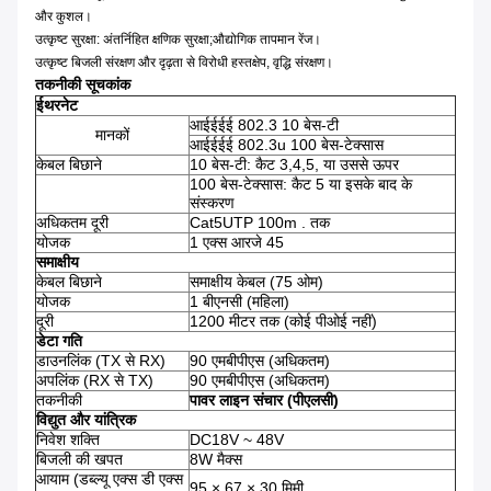
और कुशल।
उत्कृष्ट सुरक्षा: अंतर्निहित क्षणिक सुरक्षा;औद्योगिक तापमान रेंज।
उत्कृष्ट बिजली संरक्षण और दृढ़ता से विरोधी हस्तक्षेप, वृद्धि संरक्षण।
तकनीकी सूचकांक
ईथरनेट
आईईईई 802.3 10 बेस-टी
मानकों
आईईईई 802.3u 100 बेस-टेक्सास
केबल बिछाने
10 बेस-टी: कैट 3,4,5, या उससे ऊपर
100 बेस-टेक्सास: कैट 5 या इसके बाद के
संस्करण
अधिकतम दूरी
Cat5UTP 100m . तक
योजक
1 एक्स आरजे 45
समाक्षीय
केबल बिछाने
समाक्षीय केबल (75 ओम)
योजक
1 बीएनसी (महिला)
दूरी
1200 मीटर तक (कोई पीओई नहीं)
डेटा गति
डाउनलिंक (TX से RX)
90 एमबीपीएस (अधिकतम)
अपलिंक (RX से TX)
90 एमबीपीएस (अधिकतम)
तकनीकी
पावर लाइन संचार (पीएलसी)
विद्युत और यांत्रिक
निवेश शक्ति
DC18V ~ 48V
बिजली की खपत
8W मैक्स
आयाम (डब्ल्यू एक्स डी एक्स
95 × 67 × 30 मिमी