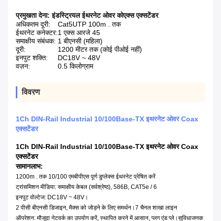
प्रमुखता देना:
इंडस्ट्रियल ईथरनेट ओवर कोएक्स एक्सटेंडर
अधिकतम दूरी:
Cat5UTP 100m . तक
ईथरनेट कनेक्टर:
1 एक्स आरजे 45
समाक्षीय संबंधक:
1 बीएनसी (महिला)
दूरी:
1200 मीटर तक (कोई पीओई नहीं)
इनपुट शक्ति:
DC18V ~ 48V
वज़न:
0.5 किलोग्राम
विवरण
1Ch DIN-Rail Industrial 10/100Base-TX इथरनेट ओवर Coax
एक्सटेंडर
1Ch DIN-Rail Industrial 10/100Base-TX इथरनेट ओवर Coax
एक्सटेंडर
सामान
लाभ:
1200m . तक 10/100 एमबीपीएस पूर्ण डुप्लेक्स ईथरनेट प्रेषित करें
ट्रांसमिशन मीडिया: समाक्षीय केबल (सर्वश्रेष्ठ), 586B, CAT5e / 6
इनपुट वोल्टेज: DC18V ~ 48V।
2 पीसी बीएनसी डिजाइन, मैक्स को जोड़ने के लिए समर्थन।7 चैनल शाखा लाइन
ऑपरेशन: मौजूदा नेटवर्क का उपयोग करें, स्थापित करने में आसान, प्लग एंड प्ले।सुविधाजनक