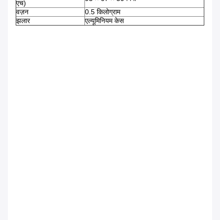
एच)
वज़न
0.5 किलोग्राम
झलार
एल्यूमिनियम केस