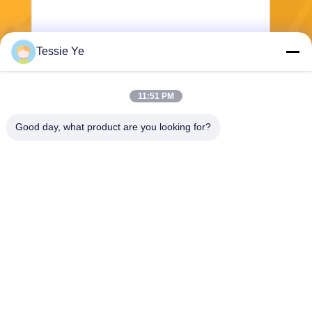
Tessie Ye
भेजना
11:51 PM
Good day, what product are you looking for?
E-Link China Technology Co.,LTD
sales@e-linkchina.com
86-0755-8312-8674
5 एफ, बिल्डिंग डी साउथ, जिनशेनघुई
साइंस पार्क, नंबर 3, दाफू रोड, फुचेंग
स्ट्रीट, गुआनलान, लोंगहुआ जिला,
शेन्ज़ेन, चीन