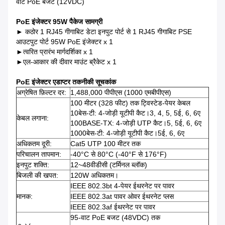
वाट PoE बजट (12VDC)
PoE इंजेक्टर 95W पैकेज सामग्री
► कठोर 1 RJ45 गीगाबिट डेटा इनपुट पोर्ट से 1 RJ45 गीगाबिट PSE
आउटपुट पोर्ट 95W PoE इंजेक्टर x 1
►
त्वरित प्रारंभ मार्गदर्शिका x 1
►
एल-आकार की दीवार माउंट ब्रैकेट x 1
PoE इंजेक्टर एडाप्टर तकनीकी सूचकांक
अग्रेषित फ़िल्टर दर:
1,488,000 पीपीएस (1000 एमबीपीएस)
100 मीटर (328 फीट) तक ट्विस्टेड-पेयर केबल
10बेस-टी: 4-जोड़ी यूटीपी कैट।3, 4, 5, 5ई, 6, 6ए
केबल लगाना:
100BASE-TX: 4-जोड़ी UTP कैट।5, 5ई, 6, 6ए
1000बेस-टी: 4-जोड़ी यूटीपी कैट।5ई, 6, 6ए
अधिकतम दूरी:
Cat5 UTP 100 मीटर तक
परिचालन तापमान:
-40°C से 80°C (-40°F से 176°F)
इनपुट शक्ति:
12~48वीडीसी (टर्मिनल ब्लॉक)
बिजली की खपत:
120W अधिकतम।
IEEE 802.3bt 4-पेयर ईथरनेट पर पावर
मानक:
IEEE 802.3at पावर ओवर ईथरनेट प्लस
IEEE 802.3af ईथरनेट पर पावर
95-वाट PoE बजट (48VDC) तक