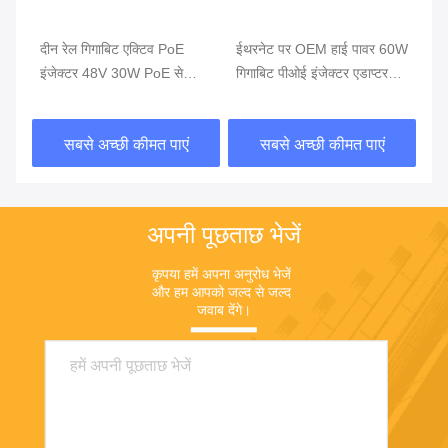
वीड
दीन रेल गिगाबिट एक्टिव PoE
ईथरनेट पर OEM हाई पावर 60W
ईथ
इंजेक्टर 48V 30W PoE से
गिगाबिट पीओई इंजेक्टर एडाप्टर
एडा
PoE+ अडैप्टर
पावर
बिज
सबसे अच्छी कीमत पाएं
सबसे अच्छी कीमत पाएं
अपनी पूछताछ भेजें
कृपया हमें अपना अनुरोध भेजें 
और हम आपको जल्द से जल्द 
जवाब देंगे।