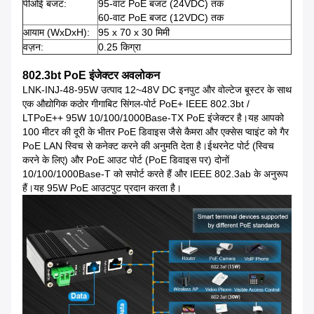
पीओई बजट:
95-वाट PoE बजट (24VDC) तक
60-वाट PoE बजट (12VDC) तक
आयाम (WxDxH):
95 x 70 x 30 मिमी
वज़न:
0.25 किग्रा
802.3bt PoE इंजेक्टर अवलोकन
LNK-INJ-48-95W उत्पाद 12~48V DC इनपुट और वोल्टेज बूस्टर के साथ
एक औद्योगिक कठोर गीगाबिट सिंगल-पोर्ट PoE+ IEEE 802.3bt /
LTPoE++ 95W 10/100/1000Base-TX PoE इंजेक्टर है।यह आपको
100 मीटर की दूरी के भीतर PoE डिवाइस जैसे कैमरा और एक्सेस प्वाइंट को गैर
PoE LAN स्विच से कनेक्ट करने की अनुमति देता है।ईथरनेट पोर्ट (स्विच
करने के लिए) और PoE आउट पोर्ट (PoE डिवाइस पर) दोनों
10/100/1000Base-T को सपोर्ट करते हैं और IEEE 802.3ab के अनुरूप
हैं।यह 95W PoE आउटपुट प्रदान करता है।