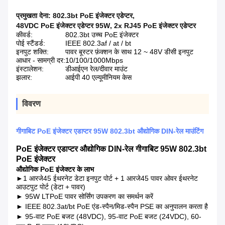
प्रमुखता देना:
802.3bt PoE इंजेक्टर एडेप्टर
,
48VDC PoE इंजेक्टर एडेप्टर 95W
,
2x RJ45 PoE इंजेक्टर एडेप्टर
कीवर्ड:
802.3bt उच्च PoE इंजेक्टर
पोई स्टैंडर्ड:
IEEE 802.3af / at / bt
इनपुट शक्ति:
पावर बूस्टर फ़ंक्शन के साथ 12 ~ 48V डीसी इनपुट
आधार - सामग्री दर:
10/100/1000Mbps
इंस्टालेशन:
डीआईएन रेल/दीवार माउंट
झलार:
आईपी 40 एल्यूमीनियम केस
विवरण
गीगाबिट PoE इंजेक्टर एडाप्टर 95W 802.3bt औद्योगिक DIN-रेल माउंटिंग
PoE इंजेक्टर एडाप्टर औद्योगिक DIN-रेल गीगाबिट 95W 802.3bt
PoE इंजेक्टर
औद्योगिक PoE इंजेक्टर के लाभ
►
1 आरजे45 ईथरनेट डेटा इनपुट पोर्ट + 1 आरजे45 पावर ओवर ईथरनेट
आउटपुट पोर्ट (डेटा + पावर)
► 95W LTPoE पावर सोर्सिंग उपकरण का समर्थन करें
► IEEE 802.3at/bt PoE एंड-स्पैन/मिड-स्पैन PSE का अनुपालन करता है
► 95-वाट PoE बजट (48VDC), 95-वाट PoE बजट (24VDC), 60-