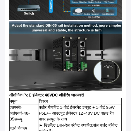
औद्योगिक PoE इंजेक्टर 48VDC ऑर्डरिंग जानकारी
नमूना
विवरण
एलएनके-
कठोर गीगाबिट 1-पोर्ट ईथरनेट इनपुट + 1-पोर्ट 95W
आईएनजे-48-
PoE++ आउटपुट इंजेक्टर 12~48V DC वाइड रेंज
95डब्ल्यू
पावर इनपुट के साथ
► डिफ़ॉल्ट DIN-रेल ब्रैकेट स्थापित;वॉल माउंट ब्रैकेट
बढ़ते विकल्प
शामिल है।