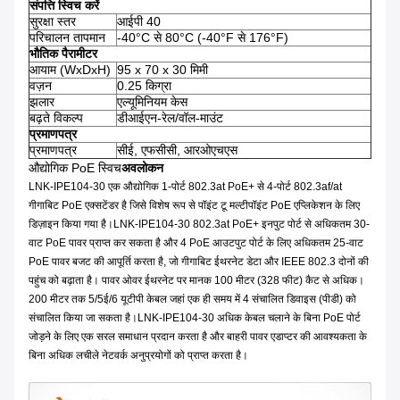
संपत्ति स्विच करें
सुरक्षा स्तर
आईपी ​​40
परिचालन तापमान
-40°C से 80°C (-40°F से 176°F)
भौतिक पैरामीटर
आयाम (WxDxH)
95 x 70 x 30 मिमी
वज़न
0.25 किग्रा
झलार
एल्यूमिनियम केस
बढ़ते विकल्प
डीआईएन-रेल/वॉल-माउंट
प्रमाणपत्र
प्रमाणपत्र
सीई, एफसीसी, आरओएचएस
औद्योगिक PoE स्विच
अवलोकन
LNK-IPE104-30 एक औद्योगिक 1-पोर्ट 802.3at PoE+ से 4-पोर्ट 802.3af/at
गीगाबिट PoE एक्सटेंडर है जिसे विशेष रूप से पॉइंट टू मल्टीपॉइंट PoE एप्लिकेशन के लिए
डिज़ाइन किया गया है।LNK-IPE104-30 802.3at PoE+ इनपुट पोर्ट से अधिकतम 30-
वाट PoE पावर प्राप्त कर सकता है और 4 PoE आउटपुट पोर्ट के लिए अधिकतम 25-वाट
PoE पावर बजट की आपूर्ति करता है, जो गीगाबिट ईथरनेट डेटा और IEEE 802.3 दोनों की
पहुंच को बढ़ाता है। पावर ओवर ईथरनेट पर मानक 100 मीटर (328 फीट) कैट से अधिक।
200 मीटर तक 5/5ई/6 यूटीपी केबल जहां एक ही समय में 4 संचालित डिवाइस (पीडी) को
संचालित किया जा सकता है।LNK-IPE104-30 अधिक केबल चलाने के बिना PoE पोर्ट
जोड़ने के लिए एक सरल समाधान प्रदान करता है और बाहरी पावर एडाप्टर की आवश्यकता के
बिना अधिक लचीले नेटवर्क अनुप्रयोगों को प्राप्त करता है।