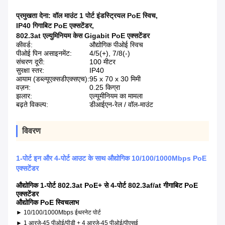
प्रमुखता देना:
वॉल माउंट 1 पोर्ट इंडस्ट्रियल PoE स्विच
,
IP40 गिगाबिट PoE एक्सटेंडर
,
802.3at एल्युमिनियम केस Gigabit PoE एक्सटेंडर
कीवर्ड:
औद्योगिक पीओई स्विच
पीओई पिन असाइनमेंट:
4/5(+), 7/8(-)
संचरण दूरी:
100 मीटर
सुरक्षा स्तर:
IP40
आयाम (डब्ल्यूएक्सडीएक्सएच):
95 x 70 x 30 मिमी
वज़न:
0.25 किग्रा
झलार:
एल्यूमीनियम का मामला
बढ़ते विकल्प:
डीआईएन-रेल / वॉल-माउंट
विवरण
1-पोर्ट इन और 4-पोर्ट आउट के साथ औद्योगिक 10/100/1000Mbps PoE
एक्सटेंडर
औद्योगिक 1-पोर्ट 802.3at PoE+ से 4-पोर्ट 802.3af/at गीगाबिट PoE
एक्सटेंडर
औद्योगिक PoE स्विच
लाभ
► 10/100/1000Mbps ईथरनेट पोर्ट
► 1 आरजे-45 पीओई/पीडी + 4 आरजे-45 पीओई/पीएसई