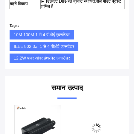
► डिफ़ॉल्ट DIN-रेल ब्रैकेट स्थापित;वॉल माउंट ब्रैकेट
बढ़ते विकल्प
शामिल है।
Tags:
10M 100M 1 से 4 पीओई एक्सटेंडर
IEEE 802.3af 1 से 4 पीओई एक्सटेंडर
12.2W पावर ओवर ईथरनेट एक्सटेंडर
समान उत्पाद