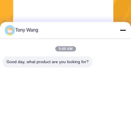
Tony Wang
भेजना
5:00 AM
Good day, what product are you looking for?
E-Link China Technology Co.,LTD
sales@e-linkchina.com
86-0755-8312-8674
5 एफ, बिल्डिंग डी साउथ, जिनशेनघुई
साइंस पार्क, नंबर 3, दाफू रोड, फुचेंग
स्ट्रीट, गुआनलान, लोंगहुआ जिला,
शेन्ज़ेन, चीन