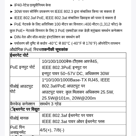
► IP40-रेटेड एल्यूमीनियम केस
► 30W पावर सोर्सिंग उपकरण पर IEEE 802.3 द्वारा संचालित किया जा सकता है
► IEEE 802.3af PoE, IEEE 802.3at संचालित डिवाइस को पावर दे सकता है
► PoE नेटवर्क के लिए अतिरिक्त 100 मीटर का विस्तार।400 मीटर (1,312 फीट) के
कुल PoE+ नेटवर्क विस्तार के लिए 3 PoE एक्सटेंडर तक डेज़ी श्रृंखला समर्थन कनेक्शन
► DIN-रेल और वॉल-माउंट इंस्टॉलेशन का समर्थन करें
► पर्यावरण की दृष्टि से कठोर -40°C से 80°C (-40°F से 176°F) ऑपरेटिंग तापमान
औद्योगिक PoE स्विच
तकनीकी सूचकांक
ईथरनेट पोर्ट
10/100/1000बेस-टीएक्स आरजे45,
PoE इनपुट पोर्ट
IEEE 802.3PoE इनपुट पर
इनपुट पावर 50~57V DC, अधिकतम 30W
1*10/100/1000Base-TX RJ45, IEEE
802.3af/PoE आउटपुट पर
पीओई आउटपुट
पोर्ट
आउटपुट पावर: कुल मिलाकर अधिकतम 25.5W,
25.5W@101m, 20W@200m
कैस्केड कनेक्शन
समर्थन 3 ग्रेड
र्इथरनेट पर विद्युत
IEEE 802.3af ईथरनेट पर पावर
पीओई मानक
IEEE 802.3at पावर ओवर ईथरनेट प्लस
PoE पिन
4/5(+), 7/8(-)
असाइनमेंट