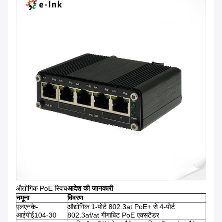
औद्योगिक PoE स्विच
आदेश की जानकारी
नमूना
विवरण
एलएनके-
औद्योगिक 1-पोर्ट 802.3at PoE+ से 4-पोर्ट
आईपीई104-30
802.3af/at गीगाबिट PoE एक्सटेंडर